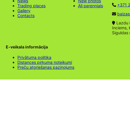
News
New photos
+371 2
Trading places
All perennials
Gallery
baizas
Contacts
Lazdu ie
Inciems, 
Siguldas
E-veikala informācija
Privātuma politika
Distances pirkuma noteikumi
Preču atgriešanas paziņojums