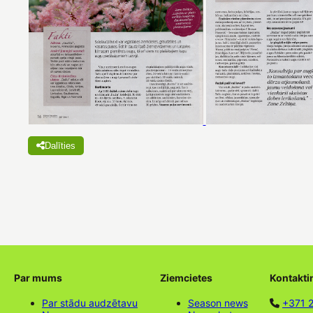
Dalīties
Par mums
Ziemcietes
Kontakti
Par stādu audzētavu
Season news
+371 