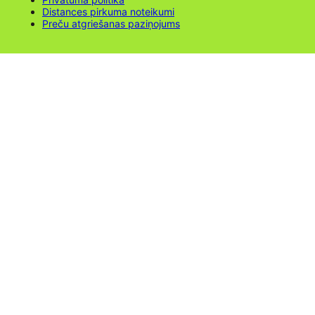
Distances pirkuma noteikumi
Preču atgriešanas paziņojums