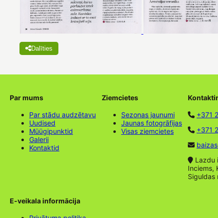
Dalīties
Par mums
Ziemcietes
Kontakti
Par stādu audzētavu
Sezonas jaunumi
+371 
Uudised
Jaunas fotogrāfijas
+371 2
Müügipunktid
Visas ziemcietes
Galerii
baizas
Kontaktid
Lazdu ie
Inciems, 
Siguldas
E-veikala informācija
Privātuma politika