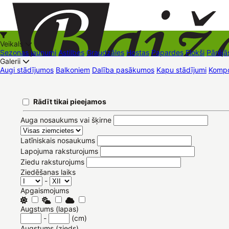
Veikals
Sezonas jaunumi
Astilbes
Graudzāles
Hostas
Papardes
Flokši
Pārējā
Galerii
Augi stādījumos
Balkoniem
Dalība pasākumos
Kapu stādījumi
Kompo
+37126545879
baizas@baizas.lv
Pievienoties /
Rādīt tikai pieejamos
Reģistrēties
ET
Stādu grozs
Pievienoties
Reģistrēties
Latviešu
English
Русский
Auga nosaukums vai šķirne
Latīniskais nosaukums
Lapojuma raksturojums
Ziedu raksturojums
Ziedēšanas laiks
-
Apgaismojums
Augstums (lapas)
-
(cm)
Augstums (zieds)