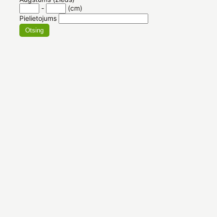
-
(cm)
Pielietojums