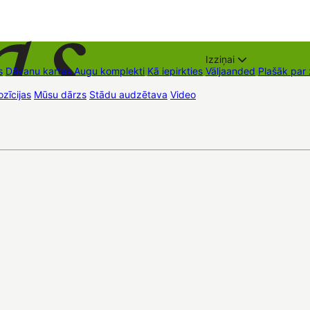
Izziņai
s
Dāvanu kartes
Augu komplekti
Kā iepirkties
Väljaanded
Plašāk par
zīcijas
Mūsu dārzs
Stādu audzētava
Video
Müügipunktid
Kontaktid