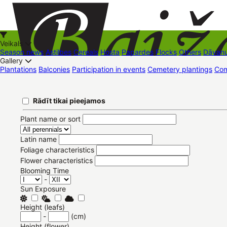
Veikals
Season news
Astilbes
Cereals
Hosta
Papardes
Flocks
Others
Dāvanu
Gallery
Plantations
Balconies
Participation in events
Cemetery plantings
Com
+37126545879
baizas@baizas.lv
Pievienoties /
Rādīt tikai pieejamos
Reģistrēties
EN
Stādu grozs
Pievienoties
Reģistrēties
Latviešu
Eesti
Русский
Plant name or sort
Latin name
Foliage characteristics
Flower characteristics
Blooming Time
-
Sun Exposure
Height (leafs)
-
(cm)
Height (flower)