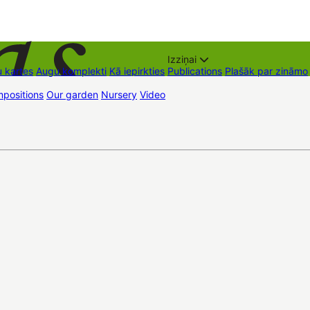
Izziņai
 kartes
Augu komplekti
Kā iepirkties
Publications
Plašāk par zināmo
positions
Our garden
Nursery
Video
Trading places
Contacts
Dāvan