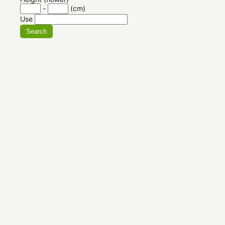
-
(cm)
Use