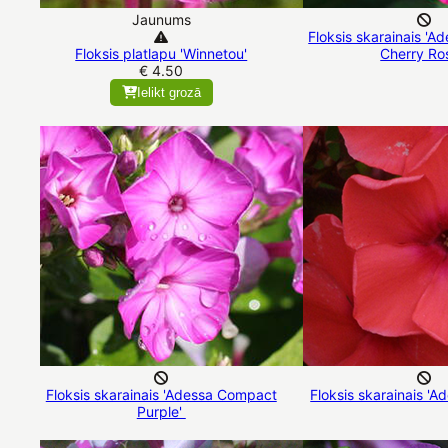
Jaunums
Floksis skarainais '
Floksis platlapu 'Winnetou'
Cherry Ro
€ 4.50
Ielikt grozā
Floksis skarainais 'Adessa Compact
Floksis skarainais '
Purple'