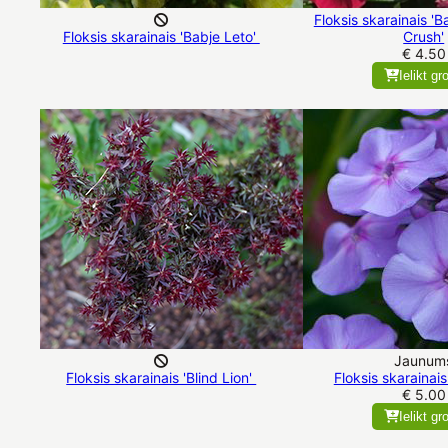
Floksis skarainais '
Floksis skarainais 'Babje Leto'
Crush'
€ 4.50
Ielikt gr
Jaunum
Floksis skarainais 'Blind Lion'
Floksis skarainais
€ 5.00
Ielikt gr