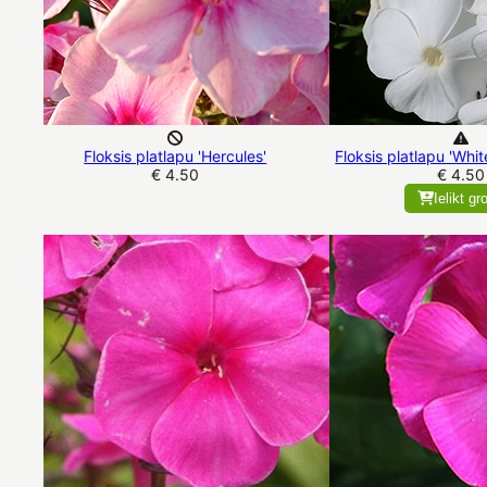
Floksis platlapu 'Hercules'
Floksis platlapu 'Whi
€ 4.50
€ 4.50
Ielikt gr