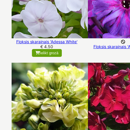
Floksis skarainais 'Adessa White'
€ 4.50
Floksis skarainais 
Ielikt grozā