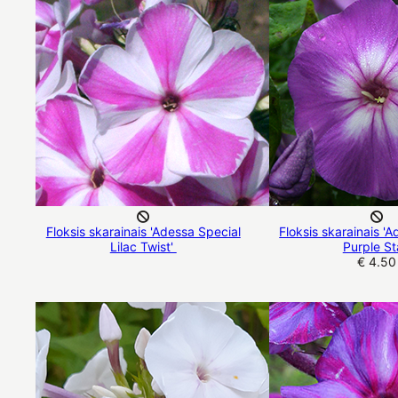
Floksis skarainais 'Adessa Special
Floksis skarainais '
Lilac Twist'
Purple St
€ 4.50