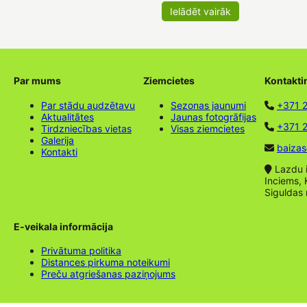
Ielādēt vairāk
Par mums
Ziemcietes
Kontakti
Par stādu audzētavu
Sezonas jaunumi
+371 
Aktualitātes
Jaunas fotogrāfijas
+371 2
Tirdzniecības vietas
Visas ziemcietes
Galerija
baizas
Kontakti
Lazdu ie
Inciems, 
Siguldas
E-veikala informācija
Privātuma politika
Distances pirkuma noteikumi
Preču atgriešanas paziņojums