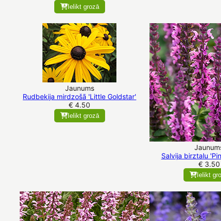
Ielikt grozā
Jaunums
Rudbekija mirdzošā 'Little Goldstar'
€ 4.50
Ielikt grozā
Jaunum
Salvija birztalu 'Pi
€ 3.50
Ielikt gr