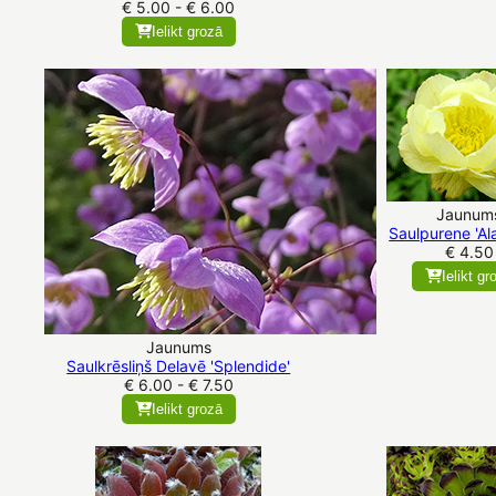
€ 5.00 - € 6.00
Ielikt grozā
Jaunum
Saulpurene 'Al
€ 4.50
Ielikt gr
Jaunums
Saulkrēsliņš Delavē 'Splendide'
€ 6.00 - € 7.50
Ielikt grozā