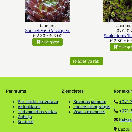
Jaunums
Jaunum
Saulrietenis 'Cassiopea'
07/202
€ 2.30 - € 3.00
Saulrietenis 'R
€ 2.30 - € 
Ielikt grozā
Ielikt gr
Ielādēt vairāk
Par mums
Ziemcietes
Kontakti
Par stādu audzētavu
Sezonas jaunumi
+371 
Aktualitātes
Jaunas fotogrāfijas
+371 2
Tirdzniecības vietas
Visas ziemcietes
Galerija
baizas
Kontakti
Lazdu ie