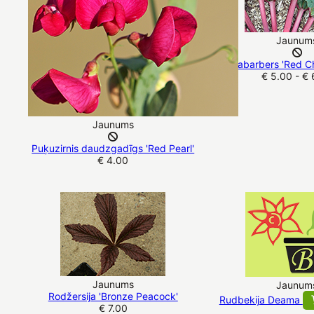
Jaunum
Rabarbers 'Red 
€ 5.00 - € 
Jaunums
Puķuzirnis daudzgadīgs 'Red Pearl'
€ 4.00
Jaunums
Jaunum
Rodžersija 'Bronze Peacock'
Rudbekija Deama
€ 7.00