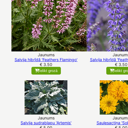
Jaunums
Jaunum
Salvija hibrīdā 'Feathers Flamingo'
Salvija hibrīdā 'Fea
€ 3.50
€ 3.50
Ielikt grozā
Ielikt gr
Jaunums
Jaunum
Salvija sudrablapu 'Artemis'
Saulesactiņa 'So
€ 5.00
€ 5.00