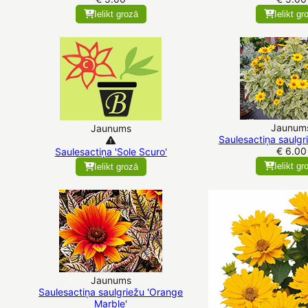
Ielikt grozā
Ielikt gr
Jaunum
Jaunums
Saulesactiņa saulgri
€ 6.00
Saulesactiņa 'Sole Scuro'
Ielikt gr
Ielikt grozā
Jaunums
Saulesactiņa saulgriežu 'Orange
Marble'