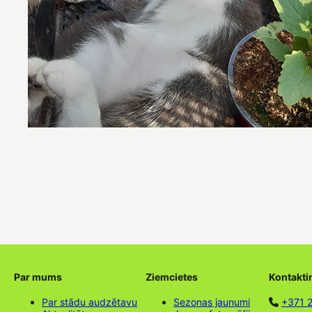
Par mums
Ziemcietes
Kontakti
Par stādu audzētavu
Sezonas jaunumi
+371 