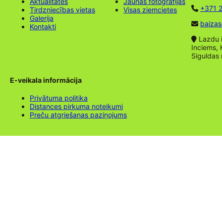
Aktualitātes
Jaunas fotogrāfijas
+371 2
Tirdzniecības vietas
Visas ziemcietes
Galerija
baizas
Kontakti
Lazdu ie
Inciems, 
Siguldas
E-veikala informācija
Privātuma politika
Distances pirkuma noteikumi
Preču atgriešanas paziņojums