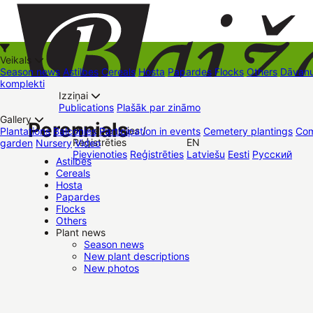
Veikals
Season news
Astilbes
Cereals
Hosta
Papardes
Flocks
Others
Dāvanu
komplekti
Izziņai
Kā iepirkties
Publications
Plašāk par zināmo
+37126545879
baizas@baizas.lv
Gallery
Perennials
Pievienoties /
Plantations
Balconies
Participation in events
Cemetery plantings
Com
Reģistrēties
EN
garden
Nursery
Video
Stādu grozs
Pievienoties
Reģistrēties
Latviešu
Eesti
Русский
Trading places
Contacts
Dāvanu kartes
Augu komplekti
Astilbes
Cereals
Hosta
Papardes
Flocks
Others
Plant news
Season news
New plant descriptions
New photos