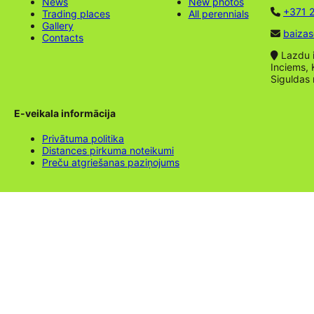
News
New photos
+371 2
Trading places
All perennials
Gallery
baizas
Contacts
Lazdu ie
Inciems, 
Siguldas
E-veikala informācija
Privātuma politika
Distances pirkuma noteikumi
Preču atgriešanas paziņojums