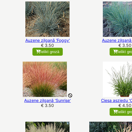
Auzene zilganā 'Foggy'
Auzene zilganā 
€ 3.50
€ 3.50
Ielikt grozā
Ielikt gr
Auzene zilganā 'Sunrise'
Ciesa asziedu '
€ 3.50
€ 4.50
Ielikt gr