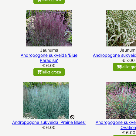
Jaunums
Jaunum
Andropogone sukveida 'Blue
Andropogone sukveid
Paradise'
€ 7.00
€ 6.00
Ielikt gr
Ielikt grozā
Andropogone sukveida 'Prairie Blues'
Andropogone sukvei
€ 6.00
Ovation
€ 6.00