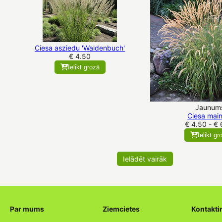
Ciesa asziedu 'Waldenbuch'
€ 4.50
Ielikt grozā
Jaunum
Ciesa mai
€ 4.50 - € 
Ielikt gr
Ielādēt vairāk
Par mums
Ziemcietes
Kontakti