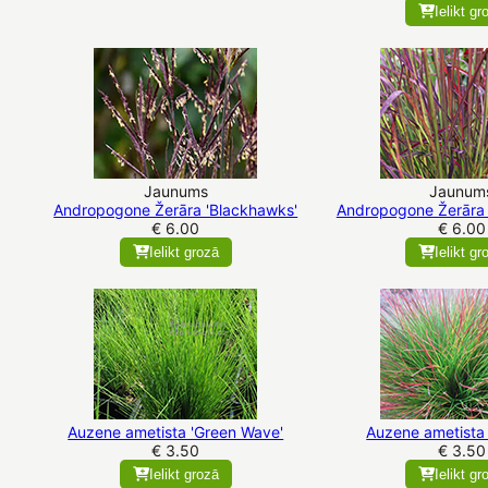
Ielikt gr
Jaunums
Jaunum
Andropogone Žerāra 'Blackhawks'
Andropogone Žerāra 
€ 6.00
€ 6.00
Ielikt grozā
Ielikt gr
Auzene ametista 'Green Wave'
Auzene ametista 
€ 3.50
€ 3.50
Ielikt grozā
Ielikt gr