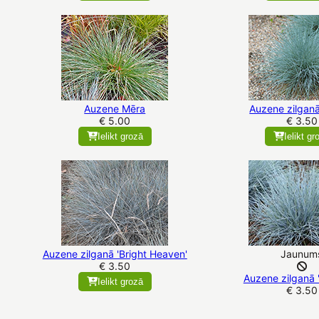
Auzene Mēra
Auzene zilganā 
€ 5.00
€ 3.50
Ielikt grozā
Ielikt gr
Auzene zilganā 'Bright Heaven'
Jaunum
€ 3.50
Auzene zilganā '
Ielikt grozā
€ 3.50