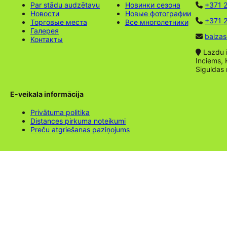
Par stādu audzētavu
Новинки сезона
+371 
Новости
Новые фотографии
+371 2
Торговые места
Все многолетники
Галерея
baizas
Контакты
Lazdu ie
Inciems, 
Siguldas
E-veikala informācija
Privātuma politika
Distances pirkuma noteikumi
Preču atgriešanas paziņojums