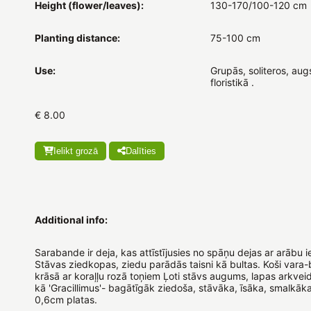
Height (flower/leaves):
130-170/100-120 cm
Planting distance:
75-100 cm
Use:
Grupās, soliteros, au
floristikā .
€ 8.00
Ielikt grozā
Dalīties
Additional info:
Sarabande ir deja, kas attīstījusies no spāņu dejas ar arābu i
Stāvas ziedkopas, ziedu parādās taisni kā bultas. Koši vara
krāsā ar koraļļu rozā toņiem Ļoti stāvs augums, lapas arkvei
kā 'Gracillimus'- bagātīgāk ziedoša, stāvāka, īsāka, smalkāka
0,6cm platas.