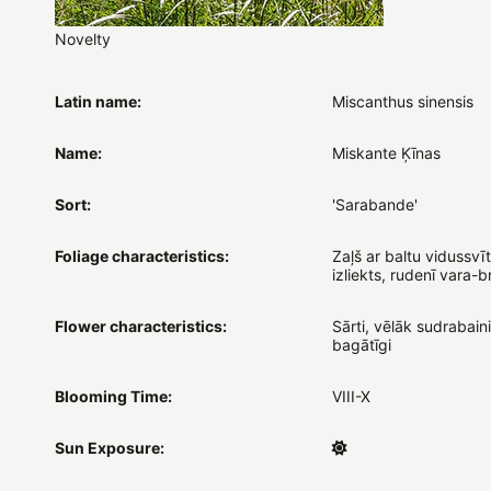
Novelty
Latin name:
Miscanthus sinensis
Name:
Miskante Ķīnas
Sort:
'Sarabande'
Foliage characteristics:
Zaļš ar baltu vidussvīt
izliekts, rudenī vara-
Flower characteristics:
Sārti, vēlāk sudrabaini
bagātīgi
Blooming Time:
VIII-X
Sun Exposure: