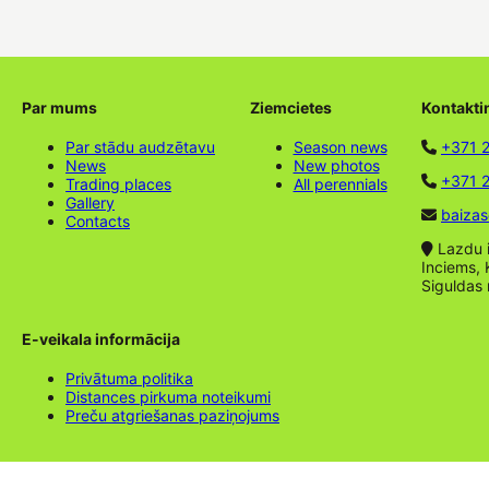
Par mums
Ziemcietes
Kontakti
Par stādu audzētavu
Season news
+371 
News
New photos
+371 2
Trading places
All perennials
Gallery
baizas
Contacts
Lazdu ie
Inciems, 
Siguldas
E-veikala informācija
Privātuma politika
Distances pirkuma noteikumi
Preču atgriešanas paziņojums