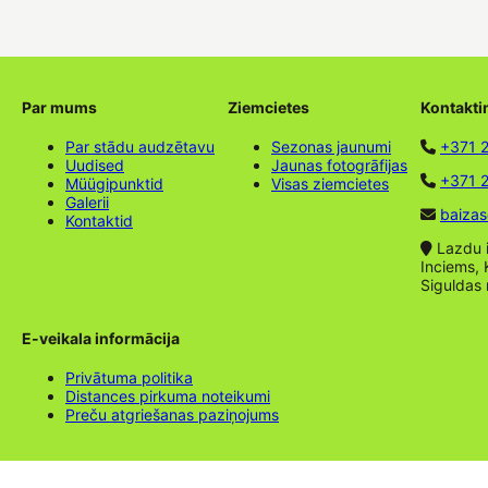
Par mums
Ziemcietes
Kontakti
Par stādu audzētavu
Sezonas jaunumi
+371 
Uudised
Jaunas fotogrāfijas
+371 2
Müügipunktid
Visas ziemcietes
Galerii
baizas
Kontaktid
Lazdu ie
Inciems, 
Siguldas
E-veikala informācija
Privātuma politika
Distances pirkuma noteikumi
Preču atgriešanas paziņojums