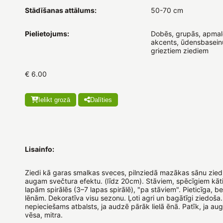
Stādīšanas attālums:
50-70 cm
Pielietojums:
Dobēs, grupās, apmalē
akcents, ūdensbaseinu
grieztiem ziediem
€ 6.00
Ielikt grozā
Dalīties
Lisainfo:
Ziedi kā garas smalkas sveces, pilnziedā mazākas sānu zied
augam svečtura efektu. (līdz 20cm). Stāviem, spēcīgiem kā
lapām spirālēs (3–7 lapas spirālē), "pa stāviem". Pieticīga, b
lēnām. Dekoratīva visu sezonu. Ļoti agri un bagātīgi ziedoša.
nepieciešams atbalsts, ja audzē pārāk lielā ēnā. Patīk, ja au
vēsa, mitra.