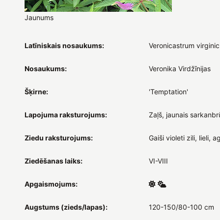
Jaunums
Latīniskais nosaukums:
Veronicastrum virgini
Nosaukums:
Veronika Virdžīnijas
Šķirne:
'Temptation'
Lapojuma raksturojums:
Zaļš, jaunais sarkanbr
Ziedu raksturojums:
Gaiši violeti zili, lieli, ag
Ziedēšanas laiks:
VI-VIII
Apgaismojums:
Augstums (zieds/lapas):
120-150/80-100 cm