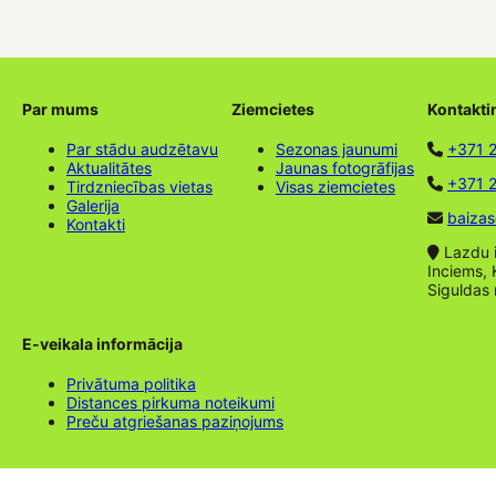
Par mums
Ziemcietes
Kontakti
Par stādu audzētavu
Sezonas jaunumi
+371 
Aktualitātes
Jaunas fotogrāfijas
+371 2
Tirdzniecības vietas
Visas ziemcietes
Galerija
baizas
Kontakti
Lazdu ie
Inciems, 
Siguldas
E-veikala informācija
Privātuma politika
Distances pirkuma noteikumi
Preču atgriešanas paziņojums