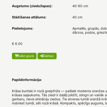
Augstums (zieds/lapas):
40-60 cm
Stādīšanas attālums:
40 cm
Pielietojums:
Apmalēs, grupās, dobē
dārzos, podos, griezt
€ 6.00
Ielikt grozā
Dalīties
Papildinformācija:
Krāsa burtiski ir rozā greipfrūts — pašlaik moderns oranžas 
krāsas sajaukums. Tās ziedi ir daļēji pildīti, stingri un vairāk
gerberu, nevis ehināciju ziedus. Tie atveras tumši oranžā kr
nobriest tumši, silti rozā krāsā. Kompakts, spēcīgs augums, l