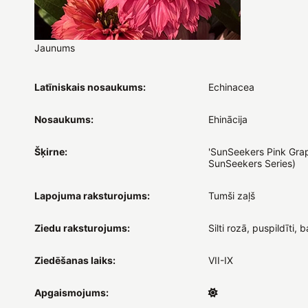
Jaunums
Latīniskais nosaukums:
Echinacea
Nosaukums:
Ehinācija
Šķirne:
'SunSeekers Pink Grape
SunSeekers Series)
Lapojuma raksturojums:
Tumši zaļš
Ziedu raksturojums:
Silti rozā, puspildīti, 
Ziedēšanas laiks:
VII-IX
Apgaismojums: