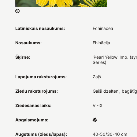
Latīniskais nosaukums:
Echinacea
Nosaukums:
Ehinācija
Šķirne:
'Pearl Yellow' Imp. (sy
Series)
Lapojuma raksturojums:
Zaļš
Ziedu raksturojums:
Gaiši dzelteni, bagātīgi
Ziedēšanas laiks:
VI-IX
Apgaismojums:
Augstums (zieds/lapas):
40-50/30-40 cm