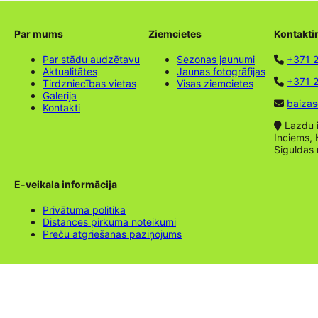
Par mums
Ziemcietes
Kontakti
Par stādu audzētavu
Sezonas jaunumi
+371 
Aktualitātes
Jaunas fotogrāfijas
+371 2
Tirdzniecības vietas
Visas ziemcietes
Galerija
baizas
Kontakti
Lazdu ie
Inciems, 
Siguldas
E-veikala informācija
Privātuma politika
Distances pirkuma noteikumi
Preču atgriešanas paziņojums