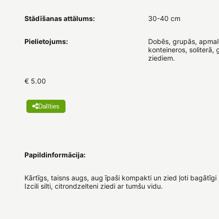
Stādīšanas attālums:
30-40 cm
Pielietojums:
Dobēs, grupās, apmal
konteineros, soliterā, 
ziediem.
€ 5.00
Dalīties
Papildinformācija:
Kārtīgs, taisns augs, aug īpaši kompakti un zied ļoti bagātīgi u
Izcili silti, citrondzelteni ziedi ar tumšu vidu.