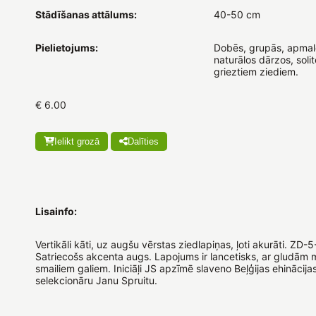
Stādīšanas attālums:
40-50 cm
Pielietojums:
Dobēs, grupās, apmal
naturālos dārzos, solit
grieztiem ziediem.
€ 6.00
Ielikt grozā
Dalīties
Lisainfo:
Vertikāli kāti, uz augšu vērstas ziedlapiņas, ļoti akurāti. ZD
Satriecošs akcenta augs. Lapojums ir lancetisks, ar gludām
smailiem galiem. Iniciāļi JS apzīmē slaveno Beļģijas ehinācija
selekcionāru Janu Spruitu.