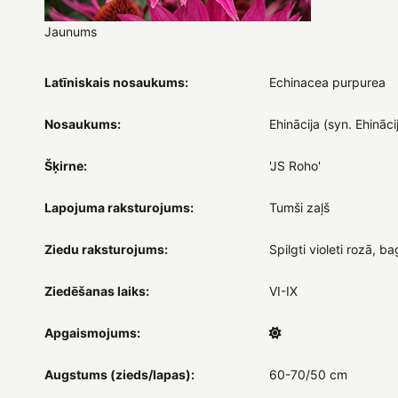
Jaunums
Latīniskais nosaukums:
Echinacea purpurea
Nosaukums:
Ehinācija (syn. Ehināci
Šķirne:
'JS Roho'
Lapojuma raksturojums:
Tumši zaļš
Ziedu raksturojums:
Spilgti violeti rozā, ba
Ziedēšanas laiks:
VI-IX
Apgaismojums:
Augstums (zieds/lapas):
60-70/50 cm