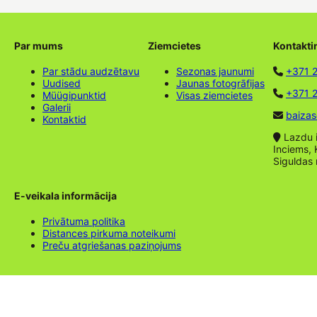
Par mums
Ziemcietes
Kontakti
Par stādu audzētavu
Sezonas jaunumi
+371 
Uudised
Jaunas fotogrāfijas
+371 2
Müügipunktid
Visas ziemcietes
Galerii
baizas
Kontaktid
Lazdu ie
Inciems, 
Siguldas
E-veikala informācija
Privātuma politika
Distances pirkuma noteikumi
Preču atgriešanas paziņojums