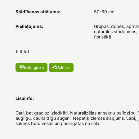
Stādīšanas attālums:
50-60 cm
Pielietojums:
Grupās, dobēs, apmalē
naturālos stādījumos,
floristikā
€ 6.50
Ielikt grozā
Dalīties
Lisainfo:
Gari, bet graciozi ziedkāti. Naturalizējas ar sakņu palīdzību. 
auglīgu, caurlaidīgu augsni; Nepatīk ziemas slapjums. Labi, j
saknes būtu vēsas un pasargātas no sala.