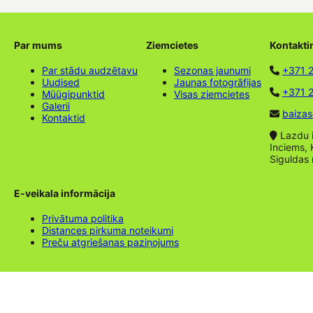
Par mums
Ziemcietes
Kontakti
Par stādu audzētavu
Sezonas jaunumi
+371 
Uudised
Jaunas fotogrāfijas
+371 2
Müügipunktid
Visas ziemcietes
Galerii
baizas
Kontaktid
Lazdu ie
Inciems, 
Siguldas
E-veikala informācija
Privātuma politika
Distances pirkuma noteikumi
Preču atgriešanas paziņojums