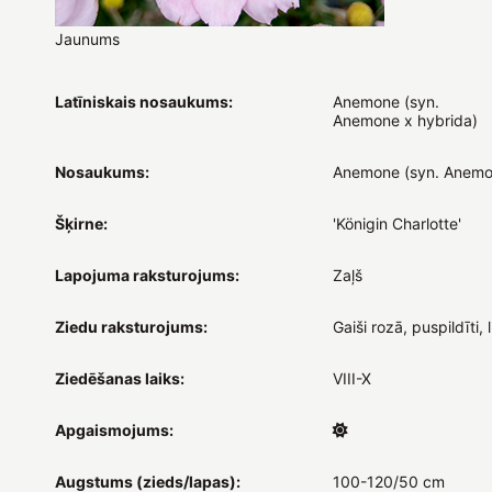
Jaunums
Latīniskais nosaukums:
Anemone (syn.
Anemone x hybrida)
Nosaukums:
Anemone (syn. Anemon
Šķirne:
'Königin Charlotte'
Lapojuma raksturojums:
Zaļš
Ziedu raksturojums:
Gaiši rozā, puspildīti, l
Ziedēšanas laiks:
VIII-X
Apgaismojums:
Augstums (zieds/lapas):
100-120/50 cm