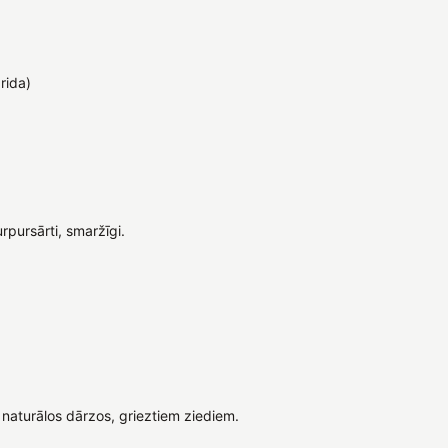
rida)
rpursārti, smaržīgi.
naturālos dārzos, grieztiem ziediem.