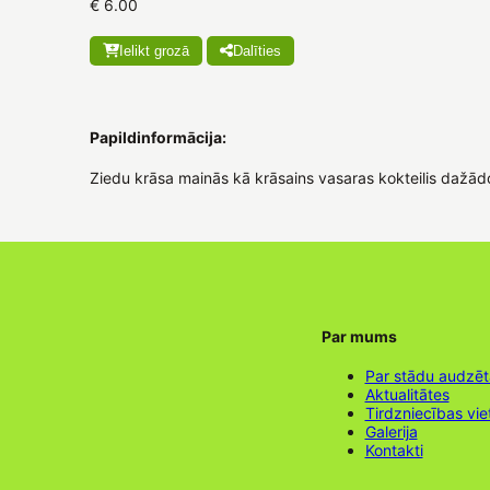
€ 6.00
Ielikt grozā
Dalīties
Papildinformācija:
Ziedu krāsa mainās kā krāsains vasaras kokteilis dažād
Par mums
Par stādu audzē
Aktualitātes
Tirdzniecības vie
Galerija
Kontakti