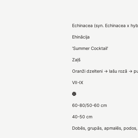
Echinacea (syn. Echinacea x hyb
Ehinācija
'Summer Cocktail'
Zaļš
Oranži dzelteni -> lašu rozā -> pu
VII-IX
60-80/50-60 cm
40-50 cm
Dobēs, grupās, apmalēs, podos, 