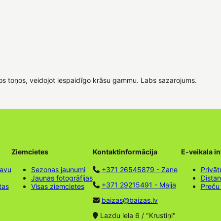
os toņos, veidojot iespaidīgo krāsu gammu. Labs sazarojums.
Ziemcietes
Kontaktinformācija
E-veikala i
tavu
Sezonas jaunumi
+371 26545879 - Zane
Privāt
Jaunas fotogrāfijas
Dista
+371 29215491 - Maija
tas
Visas ziemcietes
Preču
baizas@baizas.lv
Lazdu iela 6 / "Krustiņi"