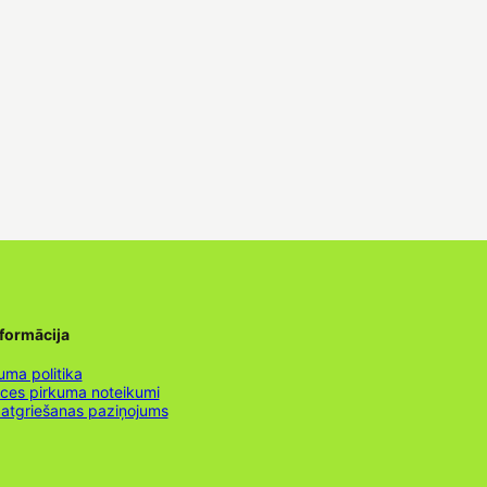
nformācija
uma politika
nces pirkuma noteikumi
 atgriešanas paziņojums