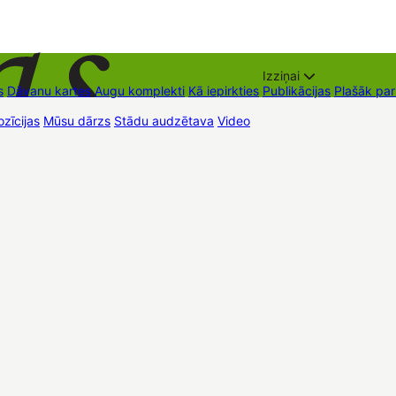
Izziņai
s
Dāvanu kartes
Augu komplekti
Kā iepirkties
Publikācijas
Plašāk pa
zīcijas
Mūsu dārzs
Stādu audzētava
Video
Tirdzniecības vietas
Kon