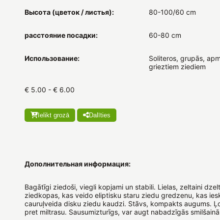
Высота (цветок / листья):
80-100/60 cm
расстояние посадки:
60-80 cm
Использование:
Soliteros, grupās, apm
grieztiem ziediem
€ 5.00 - € 6.00
Ielikt grozā
Dalīties
Дополнительная информация:
Bagātīgi ziedoši, viegli kopjami un stabili. Lielas, zeltaini dze
ziedkopas, kas veido eliptisku staru ziedu gredzenu, kas ies
cauruļveida disku ziedu kaudzi. Stāvs, kompakts augums. Ļot
pret miltrasu. Sausumizturīgs, var augt nabadzīgās smilšain