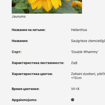
Jaunums
Название на латыни:
Helianthus
Название:
Saulgrieze ziemcietīg
Сорт:
'Double Whammy'
Характеристика лиственности:
Zaļš
Характеристика цветов:
Zeltaini dzelteni, pildīti,
<15cm
Время цветения:
VII-IX
Apgaismojums: