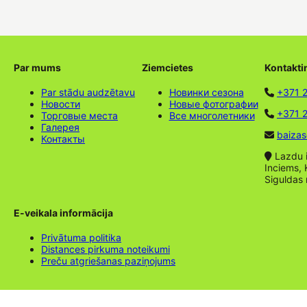
Par mums
Ziemcietes
Kontakti
Par stādu audzētavu
Новинки сезона
+371 
Новости
Новые фотографии
+371 2
Торговые места
Все многолетники
Галерея
baizas
Контакты
Lazdu ie
Inciems, 
Siguldas
E-veikala informācija
Privātuma politika
Distances pirkuma noteikumi
Preču atgriešanas paziņojums