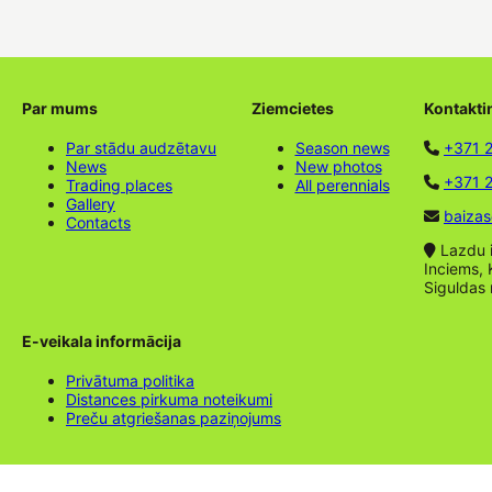
Par mums
Ziemcietes
Kontakti
Par stādu audzētavu
Season news
+371 
News
New photos
+371 2
Trading places
All perennials
Gallery
baizas
Contacts
Lazdu ie
Inciems, 
Siguldas
E-veikala informācija
Privātuma politika
Distances pirkuma noteikumi
Preču atgriešanas paziņojums