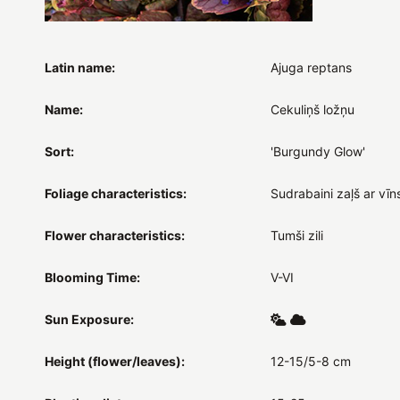
Latin name:
Ajuga reptans
Name:
Cekuliņš ložņu
Sort:
'Burgundy Glow'
Foliage characteristics:
Sudrabaini zaļš ar vī
Flower characteristics:
Tumši zili
Blooming Time:
V-VI
Sun Exposure:
Height (flower/leaves):
12-15/5-8 cm