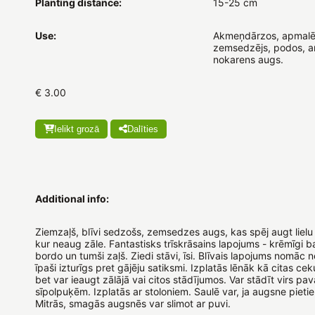
Planting distance:
15-25 cm
Use:
Akmeņdārzos, apmalē
zemsedzējs, podos, ar
nokarens augs.
€ 3.00
Ielikt grozā
Dalīties
Additional info:
Ziemzaļš, blīvi sedzošs, zemsedzes augs, kas spēj augt lielu
kur neaug zāle. Fantastisks trīskrāsains lapojums - krēmīgi ba
bordo un tumši zaļš. Ziedi stāvi, īsi. Blīvais lapojums nomāc 
īpaši izturīgs pret gājēju satiksmi. Izplatās lēnāk kā citas cek
bet var ieaugt zālājā vai citos stādījumos. Var stādīt virs pa
sīpolpuķēm. Izplatās ar stoloniem. Saulē var, ja augsne pieti
Mitrās, smagās augsnēs var slimot ar puvi.