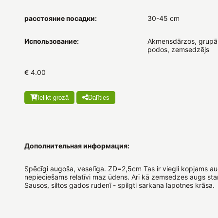
расстояние посадки:
30-45 cm
Использование:
Akmensdārzos, grupās
podos, zemsedzējs
€ 4.00
Ielikt grozā
Dalīties
Дополнительная информация:
Spēcīgi augoša, veselīga. ZD=2,5cm Tas ir viegli kopjams a
nepieciešams relatīvi maz ūdens. Arī kā zemsedzes augs star
Sausos, siltos gados rudenī - spilgti sarkana lapotnes krāsa.