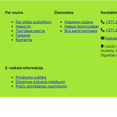
Par mums
Ziemcietes
Kontakti
Par stādu audzētavu
Новинки сезона
+371 
Новости
Новые фотографии
+371 2
Торговые места
Все многолетники
Галерея
baizas
Контакты
Lazdu ie
Inciems, 
Siguldas
E-veikala informācija
Privātuma politika
Distances pirkuma noteikumi
Preču atgriešanas paziņojums