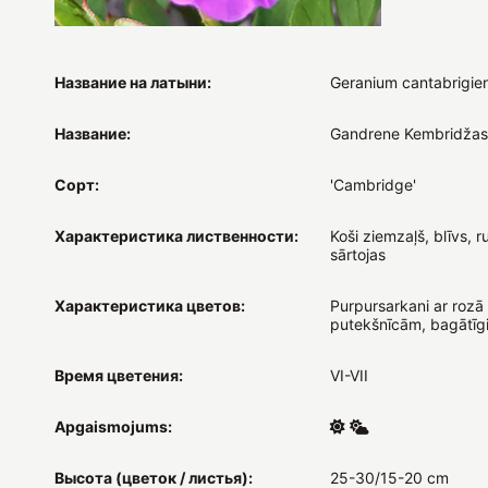
Название на латыни:
Geranium cantabrigie
Название:
Gandrene Kembridžas
Сорт:
'Cambridge'
Характеристика лиственности:
Koši ziemzaļš, blīvs, r
sārtojas
Характеристика цветов:
Purpursarkani ar rozā
putekšnīcām, bagātīg
Время цветения:
VI-VII
Apgaismojums:
Высота (цветок / листья):
25-30/15-20 cm