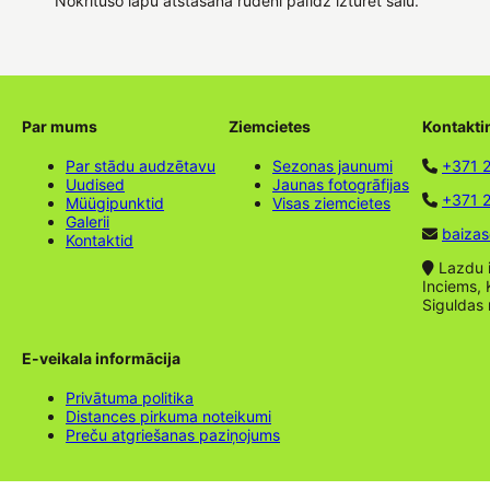
Nokritušo lapu atstāšana rudenī palīdz izturēt salu.
Par mums
Ziemcietes
Kontakti
Par stādu audzētavu
Sezonas jaunumi
+371 
Uudised
Jaunas fotogrāfijas
+371 2
Müügipunktid
Visas ziemcietes
Galerii
baizas
Kontaktid
Lazdu ie
Inciems, 
Siguldas
E-veikala informācija
Privātuma politika
Distances pirkuma noteikumi
Preču atgriešanas paziņojums