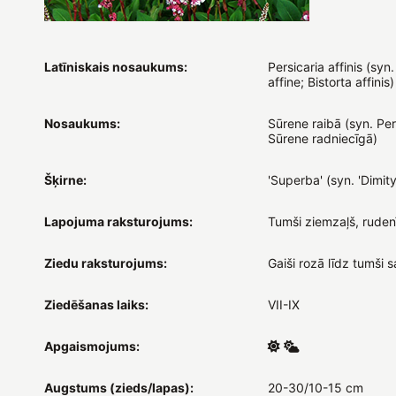
Latīniskais nosaukums:
Persicaria affinis (sy
affine; Bistorta affinis)
Nosaukums:
Sūrene raibā (syn. Pers
Sūrene radniecīgā)
Šķirne:
'Superba' (syn. 'Dimity
Lapojuma raksturojums:
Tumši ziemzaļš, rudenī
Ziedu raksturojums:
Gaiši rozā līdz tumši s
Ziedēšanas laiks:
VII-IX
Apgaismojums:
Augstums (zieds/lapas):
20-30/10-15 cm