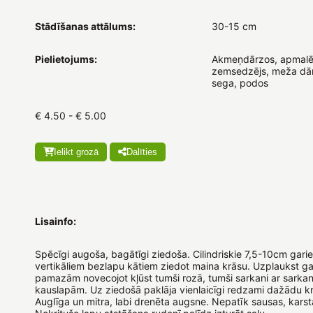
Stādīšanas attālums:
30-15 cm
Pielietojums:
Akmeņdārzos, apmalē
zemsedzējs, meža dār
sega, podos
€ 4.50 - € 5.00
Ielikt grozā
Dalīties
Lisainfo:
Spēcīgi augoša, bagātīgi ziedoša. Cilindriskie 7,5-10cm garie
vertikāliem bezlapu kātiem ziedot maina krāsu. Uzplaukst gai
pamazām novecojot kļūst tumši rozā, tumši sarkani ar sark
kauslapām. Uz ziedošā paklāja vienlaicīgi redzami dažādu kr
Auglīga un mitra, labi drenēta augsne. Nepatīk sausas, karst