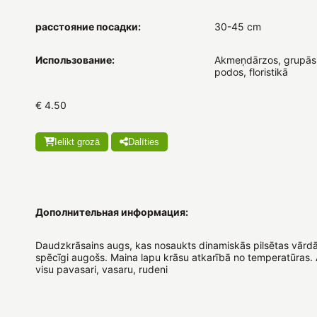
расстояние посадки:
30-45 cm
Использование:
Akmeņdārzos, grupās
podos, floristikā
€ 4.50
Ielikt grozā
Dalīties
Дополнительная информация:
Daudzkrāsains augs, kas nosaukts dinamiskās pilsētas vārdā. V
spēcīgi augošs. Maina lapu krāsu atkarībā no temperatūras. A
visu pavasari, vasaru, rudeni