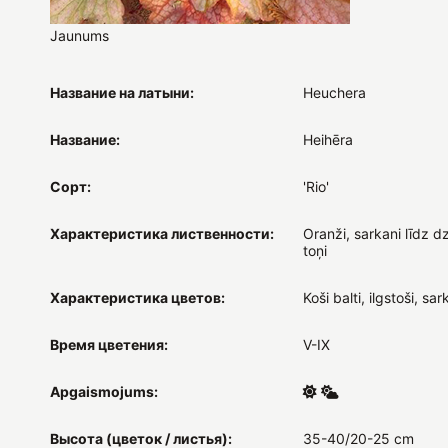
Jaunums
Название на латыни:
Heuchera
Название:
Heihēra
Сорт:
'Rio'
Характеристика лиственности:
Oranži, sarkani līdz dz
toņi
Характеристика цветов:
Koši balti, ilgstoši, sa
Время цветения:
V-IX
Apgaismojums:
Высота (цветок / листья):
35-40/20-25 cm