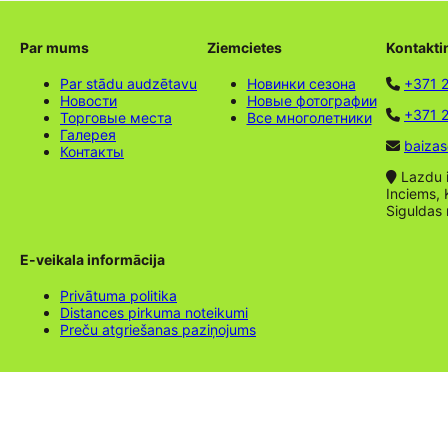
Par mums
Ziemcietes
Kontakti
Par stādu audzētavu
Новинки сезона
+371 
Новости
Новые фотографии
+371 2
Торговые места
Все многолетники
Галерея
baizas
Контакты
Lazdu ie
Inciems, 
Siguldas
E-veikala informācija
Privātuma politika
Distances pirkuma noteikumi
Preču atgriešanas paziņojums