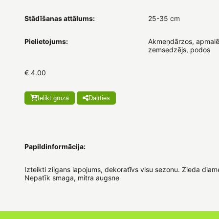
Stādīšanas attālums:
25-35 cm
Pielietojums:
Akmeņdārzos, apmalē
zemsedzējs, podos
€ 4.00
Ielikt grozā
Dalīties
Papildinformācija:
Izteikti zilgans lapojums, dekoratīvs visu sezonu. Zieda diam
Nepatīk smaga, mitra augsne