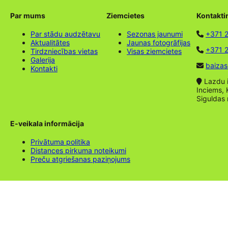
Par mums
Ziemcietes
Kontakti
Par stādu audzētavu
Sezonas jaunumi
+371 
Aktualitātes
Jaunas fotogrāfijas
+371 2
Tirdzniecības vietas
Visas ziemcietes
Galerija
baizas
Kontakti
Lazdu ie
Inciems, 
Siguldas
E-veikala informācija
Privātuma politika
Distances pirkuma noteikumi
Preču atgriešanas paziņojums