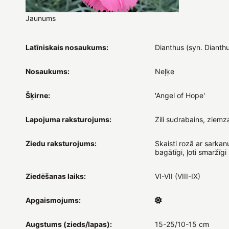
Jaunums
Latīniskais nosaukums:
Dianthus (syn. Dianth
Nosaukums:
Neļķe
Šķirne:
'Angel of Hope'
Lapojuma raksturojums:
Zili sudrabains, ziemz
Ziedu raksturojums:
Skaisti rozā ar sarkan
bagātīgi, ļoti smaržīgi
Ziedēšanas laiks:
VI-VII (VIII-IX)
Apgaismojums:
Augstums (zieds/lapas):
15-25/10-15 cm