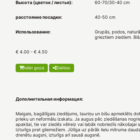
Высота (цветок / листья):
60-70/30-40 cm
расстояние посадки:
40-50 cm
Использование:
Grupās, podos, naturā
grieztiem ziediem. Bi
€ 4.00 - € 4.50
Ielikt grozā
Dalīties
Дополнительная информация:
Maigais, bagātīgais ziedējums, tauriņu un bišu apmeklēts d
prieku un neformālu izskatu. Ja augus pēc ziedēšanas nogrie
apakšai, tie var ziedēs vēlreiz vai labāk nobriedīs nākošajai 
Izturīgs pret gliemežiem. Jūtīga uz pārāk lielu mitruma dau
drenētu augsni, izturīgs arī sausā augsnē.