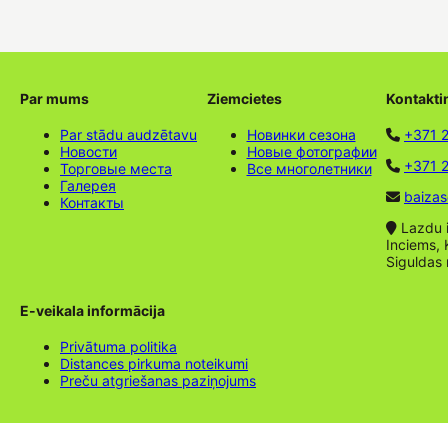
Par mums
Ziemcietes
Kontakti
Par stādu audzētavu
Новинки сезона
+371 
Новости
Новые фотографии
+371 2
Торговые места
Все многолетники
Галерея
baizas
Контакты
Lazdu ie
Inciems, 
Siguldas
E-veikala informācija
Privātuma politika
Distances pirkuma noteikumi
Preču atgriešanas paziņojums