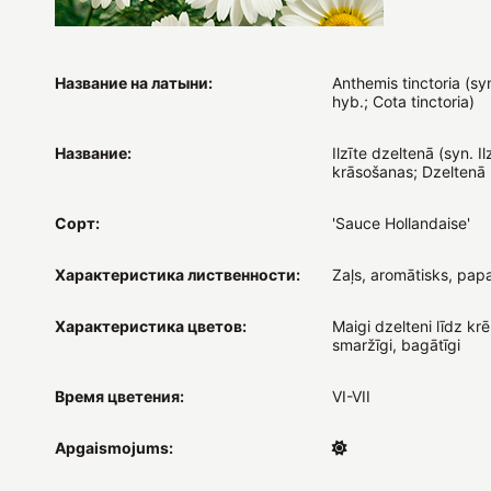
Название на латыни:
Anthemis tinctoria (sy
hyb.; Cota tinctoria)
Название:
Ilzīte dzeltenā (syn. Il
krāsošanas; Dzeltenā 
Сорт:
'Sauce Hollandaise'
Характеристика лиственности:
Zaļs, aromātisks, pap
Характеристика цветов:
Maigi dzelteni līdz kr
smaržīgi, bagātīgi
Время цветения:
VI-VII
Apgaismojums: