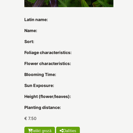
Latin name:
Name:
Sort:
Foliage characteristics:
Flower characteristics:
Blooming Time:
Sun Exposure:
Height (flower/leaves):
Planting distance:
€ 7.50
Ielikt grozā
Dalīties