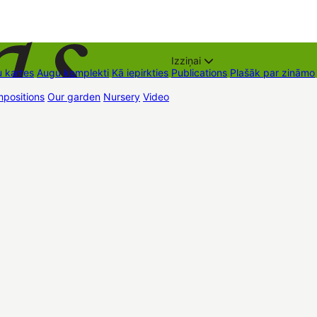
Izziņai
 kartes
Augu komplekti
Kā iepirkties
Publications
Plašāk par zināmo
positions
Our garden
Nursery
Video
Trading places
Contacts
Dāvan