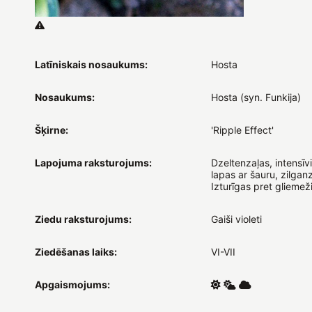
Latīniskais nosaukums:
Hosta
Nosaukums:
Hosta (syn. Funkija)
Šķirne:
'Ripple Effect'
Lapojuma raksturojums:
Dzeltenzaļas, intensīv
lapas ar šauru, zilgan
Izturīgas pret gliemež
Ziedu raksturojums:
Gaiši violeti
Ziedēšanas laiks:
VI-VII
Apgaismojums: