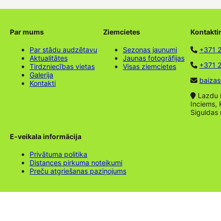
Par mums
Ziemcietes
Kontakti
Par stādu audzētavu
Sezonas jaunumi
+371 
Aktualitātes
Jaunas fotogrāfijas
+371 2
Tirdzniecības vietas
Visas ziemcietes
Galerija
baizas
Kontakti
Lazdu ie
Inciems, 
Siguldas
E-veikala informācija
Privātuma politika
Distances pirkuma noteikumi
Preču atgriešanas paziņojums