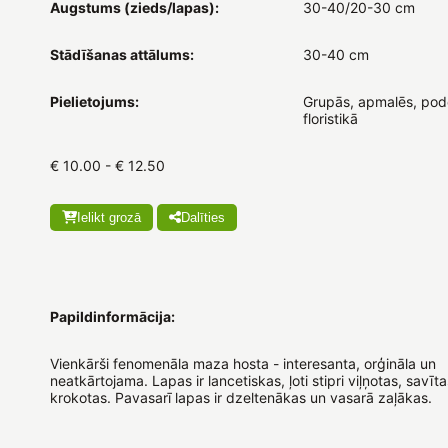
Augstums (zieds/lapas):
30-40/20-30 cm
Stādīšanas attālums:
30-40 cm
Pielietojums:
Grupās, apmalēs, podo
floristikā
€ 10.00 - € 12.50
Ielikt grozā
Dalīties
Papildinformācija:
Vienkārši fenomenāla maza hosta - interesanta, orģināla un
neatkārtojama. Lapas ir lancetiskas, ļoti stipri viļņotas, savīt
krokotas. Pavasarī lapas ir dzeltenākas un vasarā zaļākas.