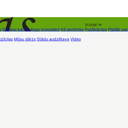
Izziņai
s
Dāvanu kartes
Augu komplekti
Kā iepirkties
Publikācijas
Plašāk pa
zīcijas
Mūsu dārzs
Stādu audzētava
Video
Tirdzniecības vietas
Kon