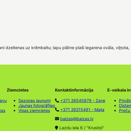
ni dzeltenas uz krēmbaltu; lapu plātne plaši iegarena ovāla, viļņota, 
Ziemcietes
Kontaktinformācija
E-veikala i
tavu
Sezonas jaunumi
+371 26545879 - Zane
Privāt
Jaunas fotogrāfijas
Dista
+371 29215491 - Maija
tas
Visas ziemcietes
Preču
baizas@baizas.lv
Lazdu iela 6 / "Krustiņi"