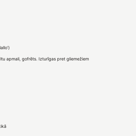
allo')
ltu apmali, gofrēts. Izturīgas pret gliemežiem
tikā