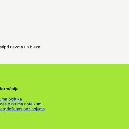
stipri rievota un bieza
nformācija
uma politika
nces pirkuma noteikumi
 atgriešanas paziņojums