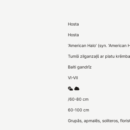
Hosta
Hosta
'American Halo' (syn. 'American H
Tumši zilganzaļš ar platu krēmba
Balti gandrīz
VI-VII
/60-80 cm
60-100 cm
Grupās, apmalēs, soliteros, floris