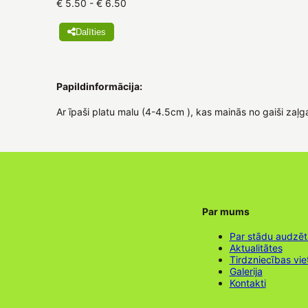
€ 5.50 - € 6.50
Dalīties
Papildinformācija:
Ar īpaši platu malu (4-4.5cm ), kas mainās no gaiši zaļga
Par mums
Par stādu audzē
Aktualitātes
Tirdzniecības vie
Galerija
Kontakti