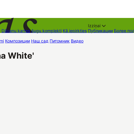
Izziņai
е
Dāvanu kartes
Augu komplekti
Kā iepirkties
Публикации
Более по
mi
Композиции
Наш сад
Питомник
Видео
Торговые места
Контак
ha White'