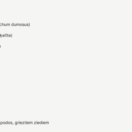
ichum dumosus)
ķelīte)
)
podos, grieztiem ziediem