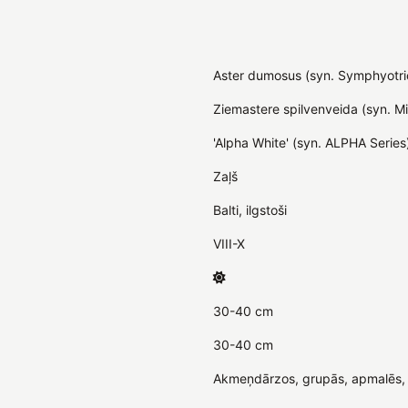
Aster dumosus (syn. Symphyotr
Ziemastere spilvenveida (syn. Mi
'Alpha White' (syn. ALPHA Series
Zaļš
Balti, ilgstoši
VIII-X
30-40 cm
30-40 cm
Akmeņdārzos, grupās, apmalēs, 