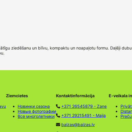
tīgu ziedēšanu un blīvu, kompaktu un noapaļotu formu. Daļēji dubultz
bu.
Ziemcietes
Kontaktinformācija
E-veikala i
avu
Новинки сезона
+371 26545879 - Zane
Privāt
Новые фотографии
Dista
+371 29215491 - Maija
Все многолетники
Preču
baizas@baizas.lv