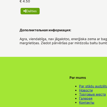
€ 4.50
Dalīties
Дополнительная информация:
Agra, viendabīga, nav jāgalotņo, enerģiska zema ar bagā
margrietiņas. Ziedot pārvēršas par mirdzošu baltu bum
Par mums
Par stādu audzēt
Новости
Торговые места
Галерея
Контакты