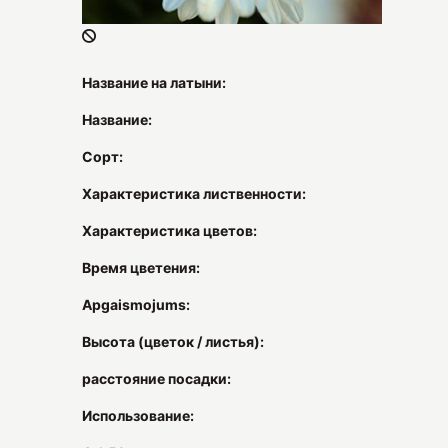
Название на латыни:
Название:
Сорт:
Характеристика лиственности:
Характеристика цветов:
Время цветения:
Apgaismojums:
Высота (цветок / листья):
расстояние посадки:
Использование: