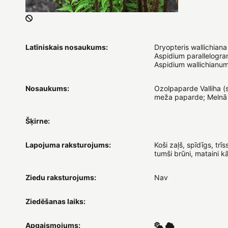
Latīniskais nosaukums:
Dryopteris wallichiana
Aspidium parallelogr
Aspidium wallichianum
Nosaukums:
Ozolpaparde Valliha (
meža paparde; Melnā
Šķirne:
Lapojuma raksturojums:
Koši zaļš, spīdīgs, trīs
tumši brūni, mataini kā
Ziedu raksturojums:
Nav
Ziedēšanas laiks:
Apgaismojums: