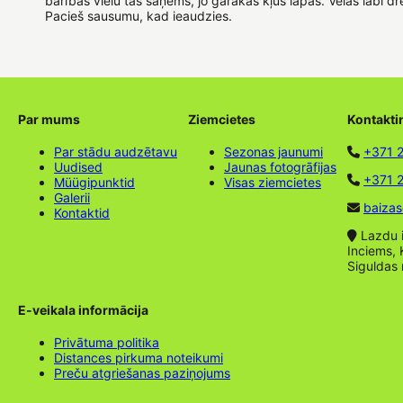
barības vielu tas saņems, jo garākas kļūs lapas. Vēlas labi d
Pacieš sausumu, kad ieaudzies.
Par mums
Ziemcietes
Kontakti
Par stādu audzētavu
Sezonas jaunumi
+371 
Uudised
Jaunas fotogrāfijas
+371 2
Müügipunktid
Visas ziemcietes
Galerii
baizas
Kontaktid
Lazdu ie
Inciems, 
Siguldas
E-veikala informācija
Privātuma politika
Distances pirkuma noteikumi
Preču atgriešanas paziņojums