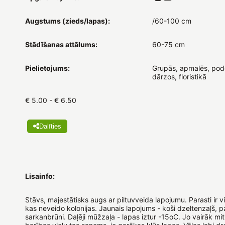
Augstums (zieds/lapas):
/60-100 cm
Stādīšanas attālums:
60-75 cm
Pielietojums:
Grupās, apmalēs, pod
dārzos, floristikā
€ 5.00 - € 6.50
Dalīties
Lisainfo:
Stāvs, majestātisks augs ar piltuvveida lapojumu. Parasti ir vi
kas neveido kolonijas. Jaunais lapojums - koši dzeltenzaļš, p
sarkanbrūni. Daļēji mūžzaļa - lapas iztur -15oC. Jo vairāk mi