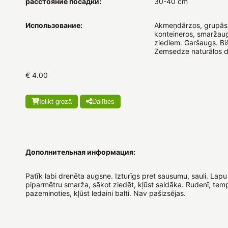
расстояние посадки:
30-40 cm
Использование:
Akmeņdārzos, grupās
konteineros, smaržaug
ziediem. Garšaugs. Bi
Zemsedze naturālos d
€ 4.00
Ielikt grozā
Dalīties
Дополнительная информация:
Patīk labi drenēta augsne. Izturīgs pret sausumu, sauli. Lap
piparmētru smarža, sākot ziedēt, kļūst saldāka. Rudenī, tem
pazeminoties, kļūst ledaini balti. Nav pašizsējas.