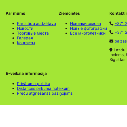
Par mums
Ziemcietes
Kontakti
Par stādu audzētavu
Новинки сезона
+371 
Новости
Новые фотографии
+371 2
Торговые места
Все многолетники
Галерея
baizas
Контакты
Lazdu ie
Inciems, 
Siguldas
E-veikala informācija
Privātuma politika
Distances pirkuma noteikumi
Preču atgriešanas paziņojums