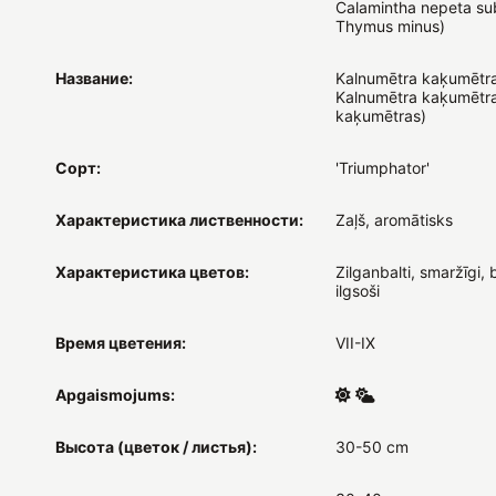
Calamintha nepeta su
Thymus minus)
Название:
Kalnumētra kaķumētra
Kalnumētra kaķumētr
kaķumētras)
Сорт:
'Triumphator'
Характеристика лиственности:
Zaļš, aromātisks
Характеристика цветов:
Zilganbalti, smaržīgi, 
ilgsoši
Время цветения:
VII-IX
Apgaismojums:
Высота (цветок / листья):
30-50 cm