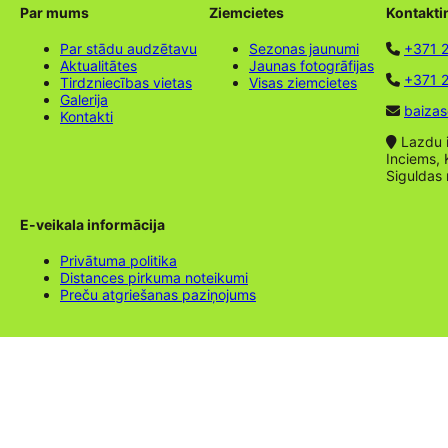
Par mums
Ziemcietes
Kontakti
Par stādu audzētavu
Sezonas jaunumi
+371 
Aktualitātes
Jaunas fotogrāfijas
+371 2
Tirdzniecības vietas
Visas ziemcietes
Galerija
baizas
Kontakti
Lazdu ie
Inciems, 
Siguldas
E-veikala informācija
Privātuma politika
Distances pirkuma noteikumi
Preču atgriešanas paziņojums