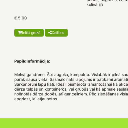
kulinārijā
€ 5.00
Ielikt grozā
Dalīties
Papildinformācija:
Melnā gandrene. Ātri augoša, kompakta. Vislabāk ir pilnā sau
pārāk sausā vietā. Sasmalcināts lapojums ir patīkami aromāti
Sarkanbrūni lapu kāti. Ideāli piemērota izmantošanai kā ak
dārza telpās un konteineros, vai grupās vai kā apmale saulain
noēnotās dārza dobēs, arī gar celiņiem. Pēc ziedēšanas visl
apgriezt, lai atjaunotos.