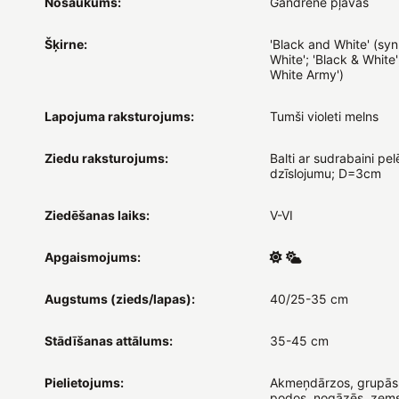
Nosaukums:
Gandrene pļavas
Šķirne:
'Black and White' (syn.
White'; 'Black & White'
White Army')
Lapojuma raksturojums:
Tumši violeti melns
Ziedu raksturojums:
Balti ar sudrabaini pe
dzīslojumu; D=3cm
Ziedēšanas laiks:
V-VI
Apgaismojums:
Augstums (zieds/lapas):
40/25-35 cm
Stādīšanas attālums:
35-45 cm
Pielietojums:
Akmeņdārzos, grupās
podos, nogāzēs, zems