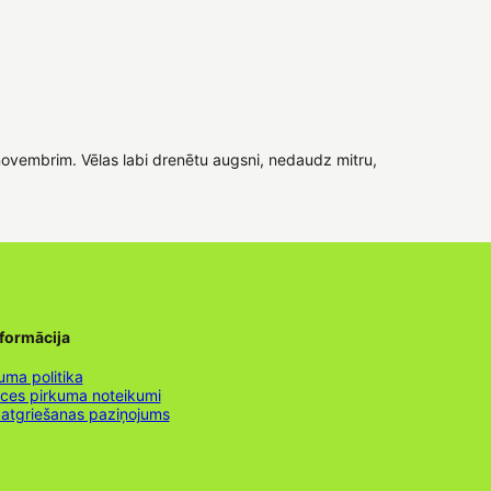
novembrim. Vēlas labi drenētu augsni, nedaudz mitru,
nformācija
uma politika
nces pirkuma noteikumi
 atgriešanas paziņojums