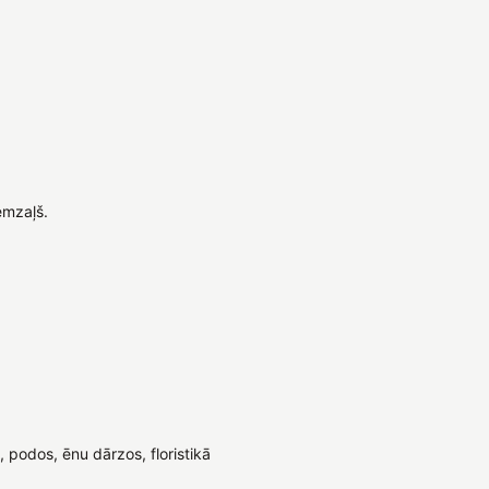
emzaļš.
podos, ēnu dārzos, floristikā