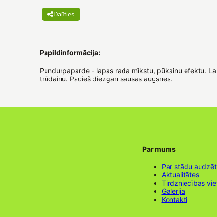
Dalīties
Papildinformācija:
Pundurpaparde - lapas rada mīkstu, pūkainu efektu. Lap
trūdainu. Pacieš diezgan sausas augsnes.
Par mums
Par stādu audzē
Aktualitātes
Tirdzniecības vie
Galerija
Kontakti