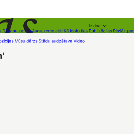
Izziņai
s
Dāvanu kartes
Augu komplekti
Kā iepirkties
Publikācijas
Plašāk pa
zīcijas
Mūsu dārzs
Stādu audzētava
Video
Tirdzniecības vietas
Kon
'