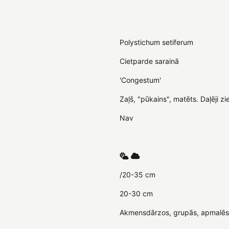
Polystichum setiferum
Cietparde sarainā
'Congestum'
Zaļš, "pūkains", matēts. Daļēji zi
Nav
/20-35 cm
20-30 cm
Akmensdārzos, grupās, apmalēs, 