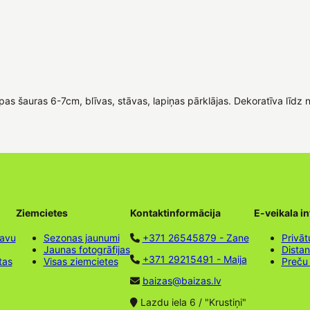
as šauras 6-7cm, blīvas, stāvas, lapiņas pārklājas. Dekoratīva līdz 
Ziemcietes
Kontaktinformācija
E-veikala i
tavu
Sezonas jaunumi
+371 26545879 - Zane
Privāt
Jaunas fotogrāfijas
Dista
+371 29215491 - Maija
tas
Visas ziemcietes
Preču
baizas@baizas.lv
Lazdu iela 6 / "Krustiņi"