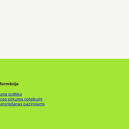
nformācija
uma politika
nces pirkuma noteikumi
 atgriešanas paziņojums