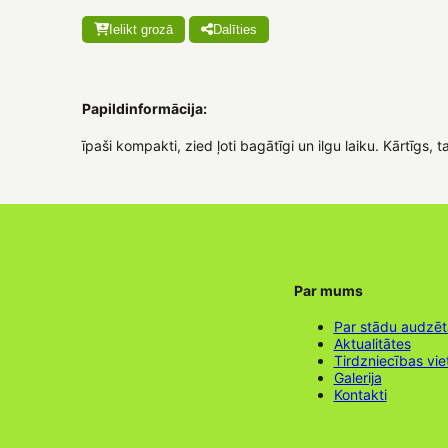
Ielikt grozā
Dalīties
Papildinformācija:
īpaši kompakti, zied ļoti bagātīgi un ilgu laiku. Kārtīgs, t
Par mums
Par stādu audzē
Aktualitātes
Tirdzniecības vie
Galerija
Kontakti