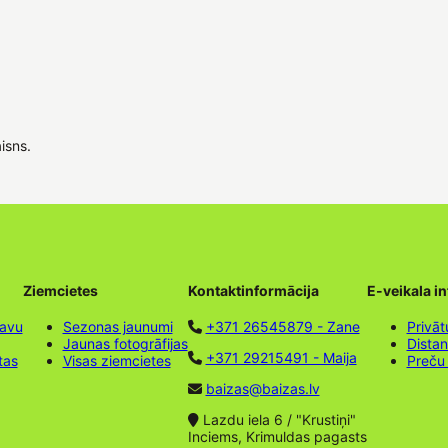
aisns.
Ziemcietes
Kontaktinformācija
E-veikala i
tavu
Sezonas jaunumi
+371 26545879 - Zane
Privāt
Jaunas fotogrāfijas
Dista
+371 29215491 - Maija
tas
Visas ziemcietes
Preču
baizas@baizas.lv
Lazdu iela 6 / "Krustiņi"
Inciems, Krimuldas pagasts