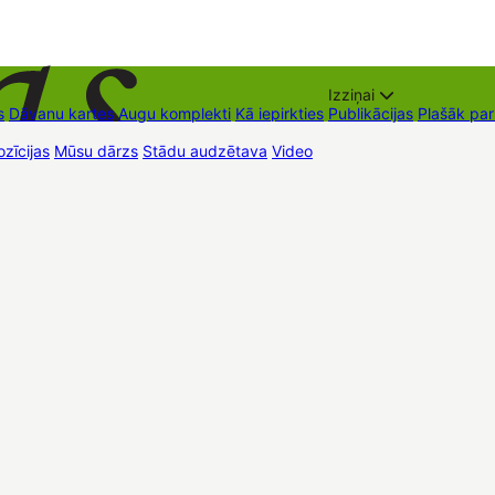
Izziņai
s
Dāvanu kartes
Augu komplekti
Kā iepirkties
Publikācijas
Plašāk pa
zīcijas
Mūsu dārzs
Stādu audzētava
Video
Tirdzniecības vietas
Kon