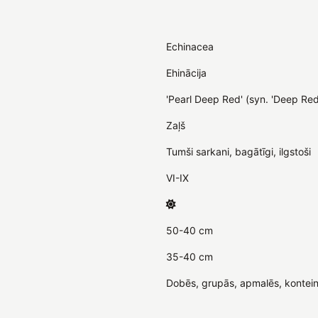
Echinacea
Ehinācija
'Pearl Deep Red' (syn. 'Deep Red
Zaļš
Tumši sarkani, bagātīgi, ilgstoši
VI-IX
50-40 cm
35-40 cm
Dobēs, grupās, apmalēs, konteine