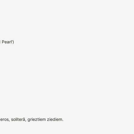
 Pearl')
ros, soliterā, grieztiem ziediem.