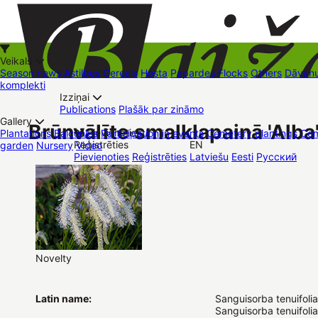
Veikals
Season news
Astilbes
Cereals
Hosta
Papardes
Flocks
Others
Dāvanu
komplekti
Izziņai
Kā iepirkties
Publications
Plašāk par zināmo
+37126545879
baizas@baizas.lv
Gallery
Brūnvālīte smalklapainā 'Alba
Pievienoties /
Plantations
Balconies
Participation in events
Cemetery plantings
Com
Reģistrēties
EN
garden
Nursery
Video
Stādu grozs
Pievienoties
Reģistrēties
Latviešu
Eesti
Русский
Trading places
Contacts
Dāvanu kartes
Augu komplekti
Novelty
Latin name:
Sanguisorba tenuifolia
Sanguisorba tenuifolia