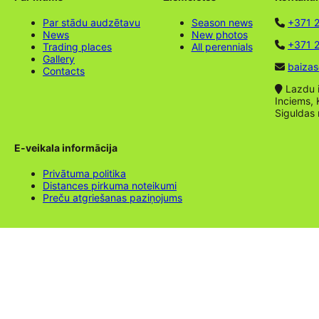
Par stādu audzētavu
Season news
+371 
News
New photos
+371 2
Trading places
All perennials
Gallery
baizas
Contacts
Lazdu ie
Inciems, 
Siguldas
E-veikala informācija
Privātuma politika
Distances pirkuma noteikumi
Preču atgriešanas paziņojums