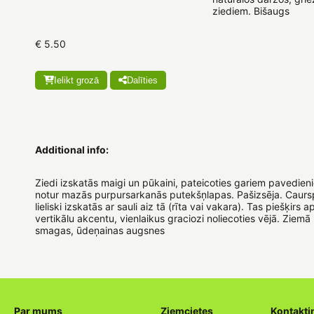
ziediem. Bišaugs
€ 5.50
Ielikt grozā
Dalīties
Additional info:
Ziedi izskatās maigi un pūkaini, pateicoties gariem pavedien
notur mazās purpursarkanās putekšņlapas. Pašizsēja. Caurs
lieliski izskatās ar sauli aiz tā (rīta vai vakara). Tas piešķirs
vertikālu akcentu, vienlaikus graciozi noliecoties vējā. Ziemā
smagas, ūdeņainas augsnes
Par mums
Ziemcietes
Kontakti