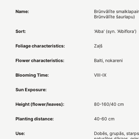
Name:
Brūnvālīte smalklapai
Brūnvālīte šaurlapu)
Sort:
'Alba' (syn. 'Albiflora')
Foliage characteristics:
Zaļš
Flower characteristics:
Balti, nokareni
Blooming Time:
VIII-IX
Sun Exposure:
Height (flower/leaves):
80-160/40 cm
Planting distance:
40-60 cm
Use:
Dobēs, grupās, starps
naturālos dārzos, grie