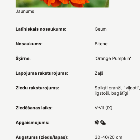
Jaunums
Latīniskais nosaukums:
Geum
Nosaukums:
Bitene
Šķirne:
'Orange Pumpkin'
Lapojuma raksturojums:
Zaļš
Ziedu raksturojums:
Spilgti oranži, "viļņoti",
ilgstoši, bagātīgi
Ziedēšanas laiks:
V-VII (IX)
Apgaismojums:
Augstums (zieds/lapas):
30-40/20 cm