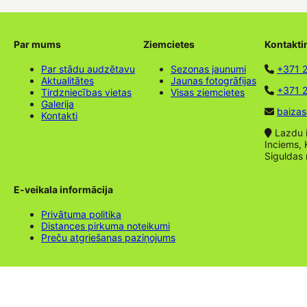
Par mums
Ziemcietes
Kontakti
Par stādu audzētavu
Sezonas jaunumi
+371 
Aktualitātes
Jaunas fotogrāfijas
+371 2
Tirdzniecības vietas
Visas ziemcietes
Galerija
baizas
Kontakti
Lazdu ie
Inciems, 
Siguldas
E-veikala informācija
Privātuma politika
Distances pirkuma noteikumi
Preču atgriešanas paziņojums