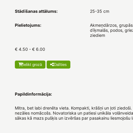
Stādīšanas attālums:
25-35 cm
Pielietojums:
Akmeņdārzos, grupās
dīķmalās, podos, grie
ziediem
€ 4.50 - € 6.00
Ielikt grozā
Dalīties
Papildinformācija:
Mitra, bet labi drenēta vieta. Kompakti, krāšņi un ļoti ziedoši
nezāles nomācošs. Novatoriska un patiesi unikāla volānveid
sākas kā mazs pušķis un izvēršas par pasakainu liesmojošu 