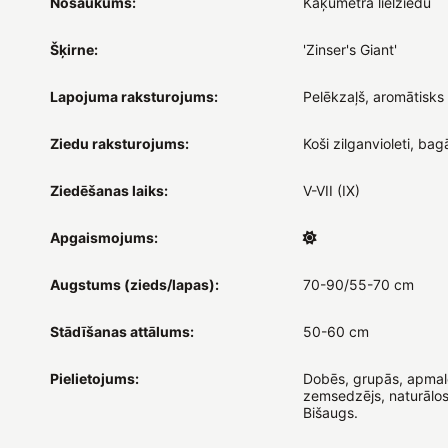
Nosaukums:
Kaķumētra lielziedu
Šķirne:
'Zinser's Giant'
Lapojuma raksturojums:
Pelēkzaļš, aromātisks
Ziedu raksturojums:
Koši zilganvioleti, bagā
Ziedēšanas laiks:
V-VII (IX)
Apgaismojums:
Augstums (zieds/lapas):
70-90/55-70 cm
Stādīšanas attālums:
50-60 cm
Pielietojums:
Dobēs, grupās, apmal
zemsedzējs, naturālos
Bišaugs.