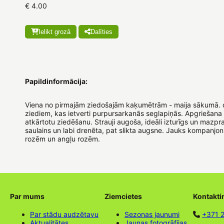
€ 4.00
Ielikt grozā
Dalīties
Papildinformācija:
Viena no pirmajām ziedošajām kaķumētrām - maija sākumā. 
ziediem, kas ietverti purpursarkanās seglapiņās. Apgriešana 
atkārtotu ziedēšanu. Strauji augoša, ideāli izturīgs un mazpra
saulains un labi drenēta, pat slikta augsne. Jauks kompanj
rozēm un angļu rozēm.
Par mums
Ziemcietes
Kontakti
Par stādu audzētavu
Sezonas jaunumi
+371 
Aktualitātes
Jaunas fotogrāfijas