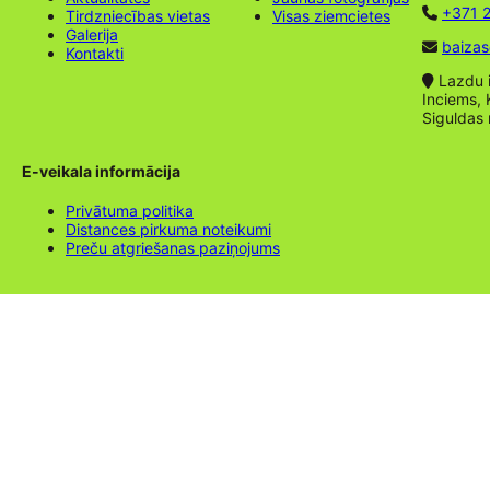
+371 2
Tirdzniecības vietas
Visas ziemcietes
Galerija
baizas
Kontakti
Lazdu ie
Inciems, 
Siguldas
E-veikala informācija
Privātuma politika
Distances pirkuma noteikumi
Preču atgriešanas paziņojums