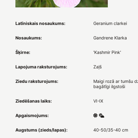
Latīniskais nosaukums:
Geranium clarkei
Nosaukums:
Gandrene Klarka
Šķirne:
'Kashmir Pink'
Lapojuma raksturojums:
Zaļš
Ziedu raksturojums:
Maigi rozā ar tumšu d
bagātīgi ilgstoši
Ziedēšanas laiks:
VI-IX
Apgaismojums:
Augstums (zieds/lapas):
40-50/35-40 cm