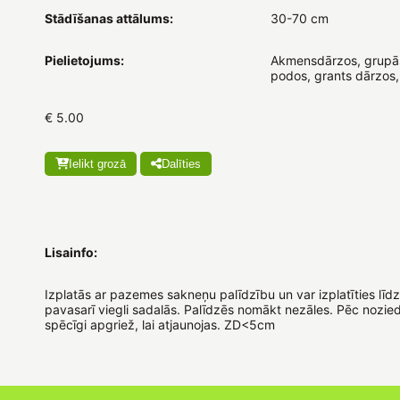
Stādīšanas attālums:
30-70 cm
Pielietojums:
Akmensdārzos, grupās
podos, grants dārzos
€ 5.00
Ielikt grozā
Dalīties
Lisainfo:
Izplatās ar pazemes sakneņu palīdzību un var izplatīties līdz
pavasarī viegli sadalās. Palīdzēs nomākt nezāles. Pēc nozi
spēcīgi apgriež, lai atjaunojas. ZD<5cm