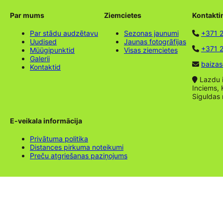
Par mums
Ziemcietes
Kontakti
Par stādu audzētavu
Sezonas jaunumi
+371 
Uudised
Jaunas fotogrāfijas
+371 2
Müügipunktid
Visas ziemcietes
Galerii
baizas
Kontaktid
Lazdu ie
Inciems, 
Siguldas
E-veikala informācija
Privātuma politika
Distances pirkuma noteikumi
Preču atgriešanas paziņojums