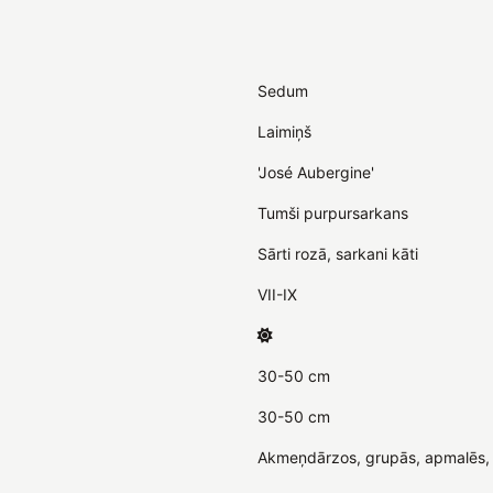
Sedum
Laimiņš
'José Aubergine'
Tumši purpursarkans
Sārti rozā, sarkani kāti
VII-IX
30-50 cm
30-50 cm
Akmeņdārzos, grupās, apmalēs, k