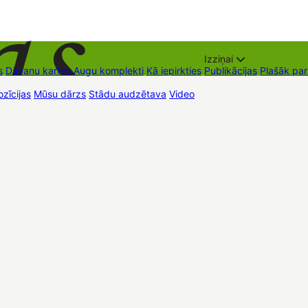
Izziņai
s
Dāvanu kartes
Augu komplekti
Kā iepirkties
Publikācijas
Plašāk pa
zīcijas
Mūsu dārzs
Stādu audzētava
Video
Tirdzniecības vietas
Kon