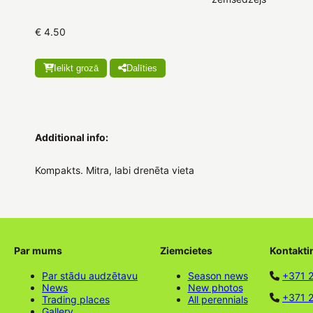
€ 4.50
Ielikt grozā
Dalīties
Additional info:
Kompakts. Mitra, labi drenēta vieta
Par mums
Ziemcietes
Kontakti
Par stādu audzētavu
Season news
+371 
News
New photos
+371 2
Trading places
All perennials
Gallery