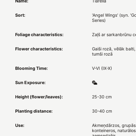
Name:
Tiarella
Sort:
'Angel Wings' (syn. 'G
Series)
Foliage characteristics:
Zaļš ar sarkanbrūnu c
Flower characteristics:
Gaiši rozā, vēlāk balti
tumši rozā
Blooming Time:
V-VI (IX-X)
Sun Exposure:
Height (flower/leaves):
25-30 cm
Planting distance:
30-40 cm
Use:
Akmeņdārzos, grupās
konteineros, naturālos
zemsedzējs