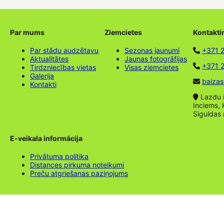
Par mums
Ziemcietes
Kontakti
Par stādu audzētavu
Sezonas jaunumi
+371 
Aktualitātes
Jaunas fotogrāfijas
+371 2
Tirdzniecības vietas
Visas ziemcietes
Galerija
baizas
Kontakti
Lazdu ie
Inciems, 
Siguldas
E-veikala informācija
Privātuma politika
Distances pirkuma noteikumi
Preču atgriešanas paziņojums