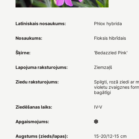
Latīniskais nosaukums:
Phlox hybrida
Nosaukums:
Floksis hibrīdais
Šķirne:
'Bedazzled Pink'
Lapojuma raksturojums:
Ziemzaļš
Ziedu raksturojums:
Spilgti, rozā ziedi ar 
violetu zvaigznes form
bagātīgi
Ziedēšanas laiks:
IV-V
Apgaismojums:
Augstums (zieds/lapas):
15-20/12-15 cm