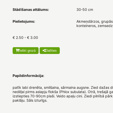
Stādīšanas attālums:
30-50 cm
Pielietojums:
Akmeņdārzos, grupās
konteineros, zemsedz
€ 2.50 - € 3.00
Ielikt grozā
Dalīties
Papildinformācija:
patīk labi drenēta, smilšaina, sārmaina augsne. Zied dažas d
nedēļai pirms aslapju flokša (Phlox subulata). Otrā, trešajā g
izstiepties 70-90cm plaši. Veido apaļu cini. Ziedi pilnībā pārk
paklāju. Sāls izturīgs.