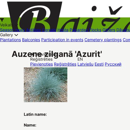
Veikals
Season news
Astilbes
Cereals
Hosta
Papardes
Flocks
Others
Dāvanu
Gallery
Plantations
Balconies
Participation in events
Cemetery plantings
Com
+37126545879
baizas@baizas.lv
Auzene zilganā 'Azurit'
Pievienoties /
Reģistrēties
EN
Stādu grozs
Pievienoties
Reģistrēties
Latviešu
Eesti
Русский
Latin name:
Name: