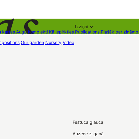
Izziņai
 kartes
Augu komplekti
Kā iepirkties
Publications
Plašāk par zināmo
positions
Our garden
Nursery
Video
Trading places
Contacts
Dāvan
Festuca glauca
Auzene zilganā