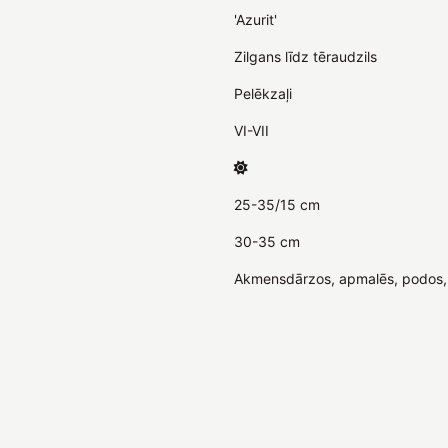
'Azurit'
Zilgans līdz tēraudzils
Pelēkzaļi
VI-VII
25-35/15 cm
30-35 cm
Akmensdārzos, apmalēs, podos