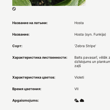
Название на латыни:
Hosta
Название:
Hosta (syn. Funkija)
Сорт:
'Zebra Stripe'
Характеристика лиственности:
Balts pavasarī, vēlāk 
dzīslojums un plankumi
zaļš
Характеристика цветов:
Violeti
Время цветения:
VII
Apgaismojums: