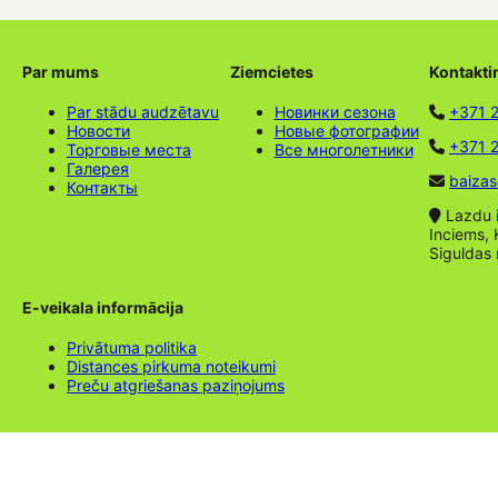
Par mums
Ziemcietes
Kontakti
Par stādu audzētavu
Новинки сезона
+371 
Новости
Новые фотографии
+371 2
Торговые места
Все многолетники
Галерея
baizas
Контакты
Lazdu ie
Inciems, 
Siguldas
E-veikala informācija
Privātuma politika
Distances pirkuma noteikumi
Preču atgriešanas paziņojums