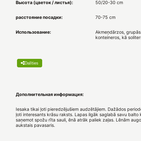
Высота (цветок / листья):
50/20-30 cm
расстояние посадки:
70-75 cm
Использование:
Akmeņdārzos, grupās
konteineros, kā soliters
Dalīties
Дополнительная информация:
Iesaka tikai ļoti pieredzējušiem audzētājiem. Dažādos perio
ļoti interesants krāsu raksts. Lapas ilgāk saglabā savu balto 
saņemot spožu rīta sauli, ēnā atrāk paliek zaļas. Lēnām aug
aukstais pavasaris.