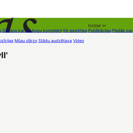
Izziņai
s
Dāvanu kartes
Augu komplekti
Kā iepirkties
Publikācijas
Plašāk pa
zīcijas
Mūsu dārzs
Stādu audzētava
Video
Tirdzniecības vietas
Kon
l'