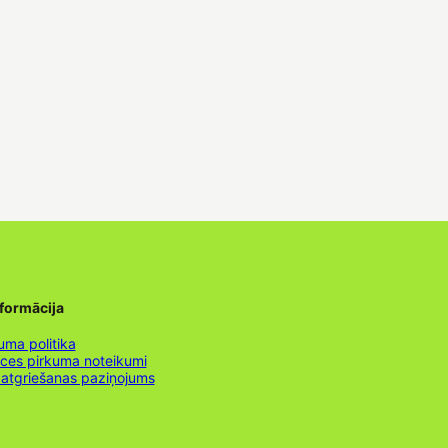
nformācija
uma politika
nces pirkuma noteikumi
 atgriešanas paziņojums