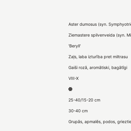
Aster dumosus (syn. Symphyot
Ziemastere spilvenveida (syn. Mi
'Beryll'
Zaļs, laba izturība pret miltrasu
Gaiši rozā, aromātiski, bagātīgi
VIII-X
25-40/15-20 cm
30-40 cm
Grupās, apmalēs, podos, griezti