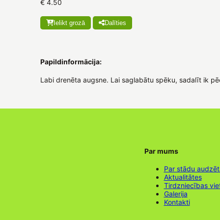
€ 4.50
Ielikt grozā
Dalīties
Papildinformācija:
Labi drenēta augsne. Lai saglabātu spēku, sadalīt ik p
Par mums
Par stādu audzē
Aktualitātes
Tirdzniecības vie
Galerija
Kontakti