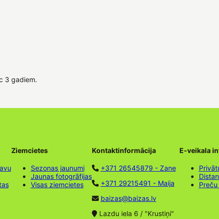
ēc 3 gadiem.
Ziemcietes
Kontaktinformācija
E-veikala i
tavu
Sezonas jaunumi
+371 26545879 - Zane
Privāt
Jaunas fotogrāfijas
Dista
+371 29215491 - Maija
tas
Visas ziemcietes
Preču
baizas@baizas.lv
Lazdu iela 6 / "Krustiņi"