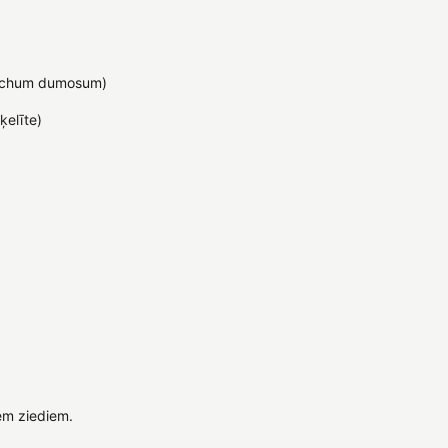
richum dumosum)
ķelīte)
em ziediem.