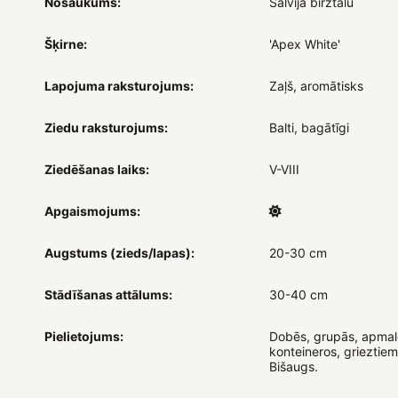
Nosaukums:
Salvija birztalu
Šķirne:
'Apex White'
Lapojuma raksturojums:
Zaļš, aromātisks
Ziedu raksturojums:
Balti, bagātīgi
Ziedēšanas laiks:
V-VIII
Apgaismojums:
Augstums (zieds/lapas):
20-30 cm
Stādīšanas attālums:
30-40 cm
Pielietojums:
Dobēs, grupās, apmal
konteineros, grieztiem
Bišaugs.