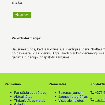
€ 3.50
Dalīties
Papildinformācija:
Sausumizturīgs, kad ieaudzies. Caurlaidīgu augsni. "Baltajam" 
no pavasara līdz rudenim. Agrs, ziedi plaukst vienmērīgi vis
garumā. Spēcīgs, noapaļots zarojums.
Par mums
Ziemcietes
Kontakti
Par stādu audzētavu
Sezonas jaunumi
+371 
Aktualitātes
Jaunas fotogrāfijas
+371 2
Tirdzniecības vietas
Visas ziemcietes
Galerija