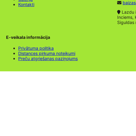
baizas
Kontakti
Lazdu ie
Inciems, 
Siguldas
E-veikala informācija
Privātuma politika
Distances pirkuma noteikumi
Preču atgriešanas paziņojums