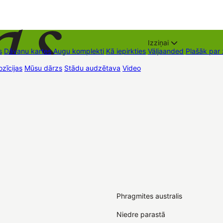
Izziņai
s
Dāvanu kartes
Augu komplekti
Kā iepirkties
Väljaanded
Plašāk par
zīcijas
Mūsu dārzs
Stādu audzētava
Video
Müügipunktid
Kontaktid
Phragmites australis
Niedre parastā