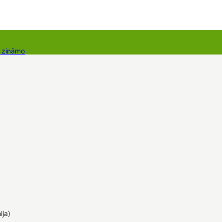
r zināmo
takti
Dāvanu kartes
Augu komplekti
ija)