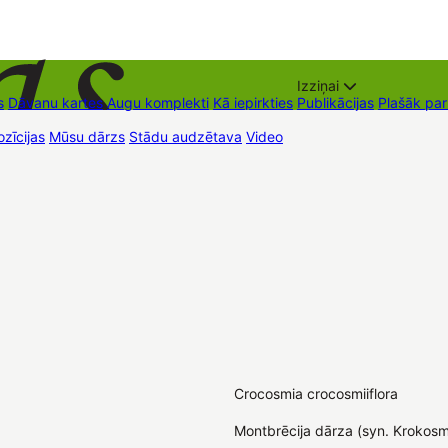
Izziņai
s
Dāvanu kartes
Augu komplekti
Kā iepirkties
Publikācijas
Plašāk pa
zīcijas
Mūsu dārzs
Stādu audzētava
Video
Tirdzniecības vietas
Kon
Crocosmia crocosmiiflora
Montbrēcija dārza (syn. Krokosm