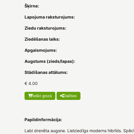
Šķirne:
Lapojuma raksturojums:
Ziedu raksturojums:
Ziedēšanas laiks:
Apgaismojums:
Augstums (zieds/lapas):
Stādīšanas attālums:
€ 4.00
Ielikt grozā
Dalīties
Papildinformācija:
Labi drenēta augsne. Lielziedīgs moderns hibrīds. Spēcī