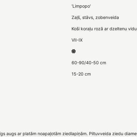
'Limpopo'
Zaļš, stāvs, zobenveida
Koši koraļu rozā ar dzeltenu vidu
VII-IX
60-90/40-50 cm
15-20 cm
gs augs ar platām noapaļotām ziedlapiņām. Piltuvveida ziedu diametr