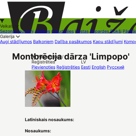
Veikals
Sezonas jaunumi
Astilbes
Graudzāles
Hostas
Papardes
Flokši
Pārējā
Galerija
Augi stādījumos
Balkoniem
Dalība pasākumos
Kapu stādījumi
Kompo
+37126545879
baizas@baizas.lv
Montbrēcija dārza 'Limpopo'
Pievienoties /
Reģistrēties
LV
Stādu grozs
Pievienoties
Reģistrēties
Eesti
English
Русский
Latīniskais nosaukums:
Nosaukums: