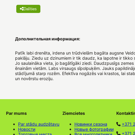
Dalīties
Дополнительная информация:
Patīk labi drenēta, irdena un trūdvielām bagāta augsne Veido
paklāju. Ziedu uz dzinumiem ir tik daudz, ka lapotne ir tikko
Jo saulaināka vieta, jo bagātīgāki ziedi. Daudzpusīgs zeme
ēnainām vietām. Labs virsaugs sīpolpuķēm. Jauks papildinā
stādījumā starp rozēm. Efektīva nogāzēs vai krastos, lai stab
un novērstu eroziju.
Par mums
Ziemcietes
Kontakti
Par stādu audzētavu
Новинки сезона
+371 
Новости
Новые фотографии
+371 2
Торговые места
Все многолетники