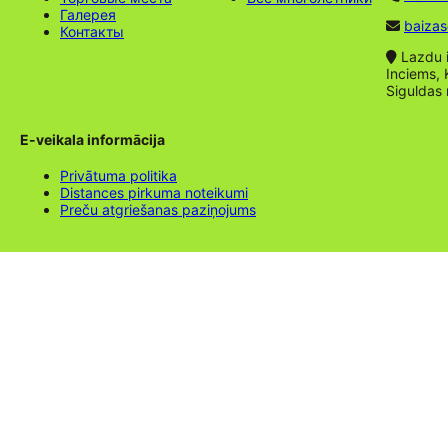
Галерея
baizas
Контакты
Lazdu ie
Inciems, 
Siguldas
E-veikala informācija
Privātuma politika
Distances pirkuma noteikumi
Preču atgriešanas paziņojums