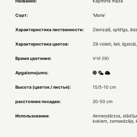
Название:
Kapmirte mazā
Сорт:
'Marie'
Характеристика лиственности:
Ziemzaļš, spīdīgs, āda
Характеристика цветов:
Zili violeti, lieli, ilgsto
Время цветения:
V-VI (IX)
Apgaismojums:
Высота (цветок / листья):
15/5-10 cm
расстояние посадки:
20-50 cm
Использование:
Akmeņdārzos, stādīj
kokiem, zemsedzējs, 