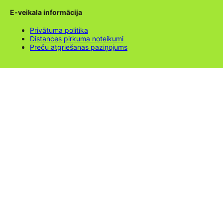
E-veikala informācija
Privātuma politika
Distances pirkuma noteikumi
Preču atgriešanas paziņojums