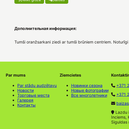
Дополнительная информация:
Tumši oranžsarkani ziedi ar tumši brūniem centriem. Noturīgi 
Par mums
Ziemcietes
Kontakti
Par stādu audzētavu
Новинки сезона
+371 
Новости
Новые фотографии
+371 2
Торговые места
Все многолетники
Галерея
baizas
Контакты
Lazdu ie
Inciems, 
Siguldas