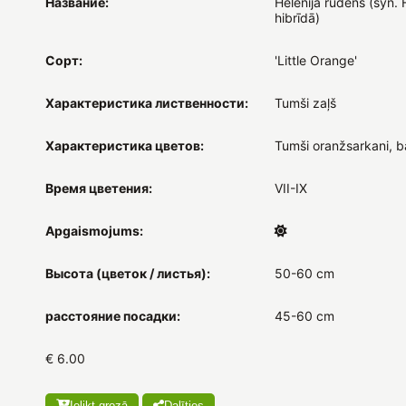
Название:
Helēnija rudens (syn. 
hibrīdā)
Сорт:
'Little Orange'
Характеристика лиственности:
Tumši zaļš
Характеристика цветов:
Tumši oranžsarkani, b
Время цветения:
VII-IX
Apgaismojums:
Высота (цветок / листья):
50-60 cm
расстояние посадки:
45-60 cm
€ 6.00
Ielikt grozā
Dalīties