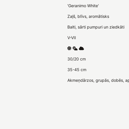
'Geranimo White'
Zaļš, blīvs, aromātisks
Balti, sārti pumpuri un ziedkāti
V-VII
30/20 cm
35-45 cm
Akmeņdārzos, grupās, dobēs, a