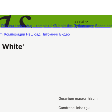
Izziņai
е
Dāvanu kartes
Augu komplekti
Kā iepirkties
Публикации
Более по
mi
Композиции
Наш сад
Питомник
Видео
Торговые места
Контак
 White'
Geranium macrorrhizum
Gandrene lielsakņu