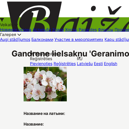
Veikals
Новинки сезона
Астильба
Злаки
Хосты
Papardes
Флоксы
Прочи
Галерея
Augi stādījumos
Балконами
Участие в мероприятиях
Kapu stādīju
+37126545879
baizas@baizas.lv
Gandrene lielsakņu 'Geranimo
Pievienoties /
Reģistrēties
RU
Stādu grozs
Pievienoties
Reģistrēties
Latviešu
Eesti
English
Название на латыни:
Название: