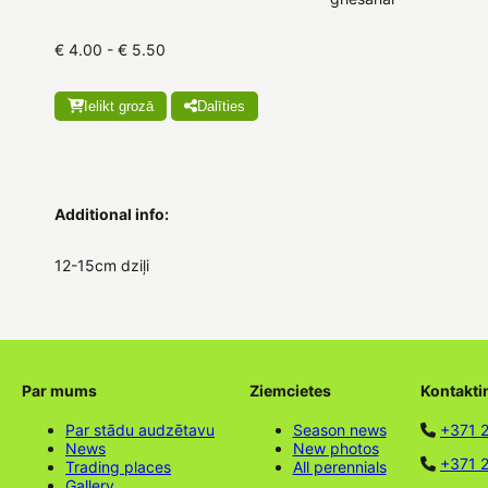
€ 4.00 - € 5.50
Ielikt grozā
Dalīties
Additional info:
12-15cm dziļi
Par mums
Ziemcietes
Kontakti
Par stādu audzētavu
Season news
+371 
News
New photos
+371 2
Trading places
All perennials
Gallery