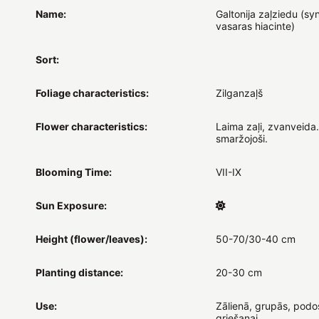
Name:
Galtonija zaļziedu (syn
vasaras hiacinte)
Sort:
Foliage characteristics:
Zilganzaļš
Flower characteristics:
Laima zaļi, zvanveida.
smaržojoši.
Blooming Time:
VII-IX
Sun Exposure:
Height (flower/leaves):
50-70/30-40 cm
Planting distance:
20-30 cm
Use:
Zālienā, grupās, podo
griešanai