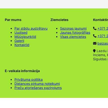
Par mums
Ziemcietes
Kontakti
Par stādu audzētavu
Sezonas jaunumi
+371 
Uudised
Jaunas fotogrāfijas
+371 2
Müügipunktid
Visas ziemcietes
Galerii
baizas
Kontaktid
Lazdu ie
Inciems, 
Siguldas
E-veikala informācija
Privātuma politika
Distances pirkuma noteikumi
Preču atgriešanas paziņojums