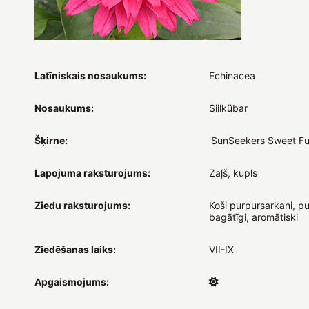
Latīniskais nosaukums:
Echinacea
Nosaukums:
Siilkübar
Šķirne:
'SunSeekers Sweet Fu
Lapojuma raksturojums:
Zaļš, kupls
Ziedu raksturojums:
Koši purpursarkani, pusp
bagātīgi, aromātiski
Ziedēšanas laiks:
VII-IX
Apgaismojums: