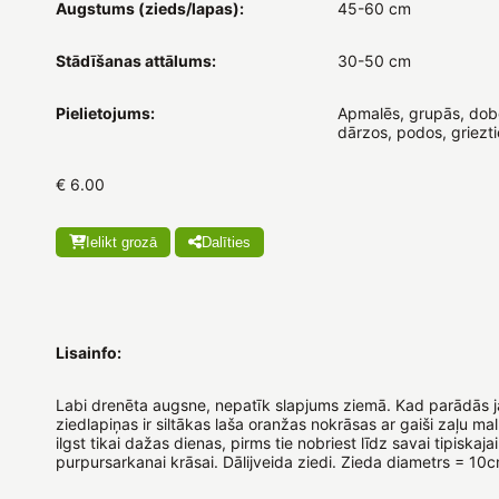
Augstums (zieds/lapas):
45-60 cm
Stādīšanas attālums:
30-50 cm
Pielietojums:
Apmalēs, grupās, dobē
dārzos, podos, griezt
€ 6.00
Ielikt grozā
Dalīties
Lisainfo:
Labi drenēta augsne, nepatīk slapjums ziemā. Kad parādās ja
ziedlapiņas ir siltākas laša oranžas nokrāsas ar gaiši zaļu mal
ilgst tikai dažas dienas, pirms tie nobriest līdz savai tipiskajai
purpursarkanai krāsai. Dālijveida ziedi. Zieda diametrs = 10